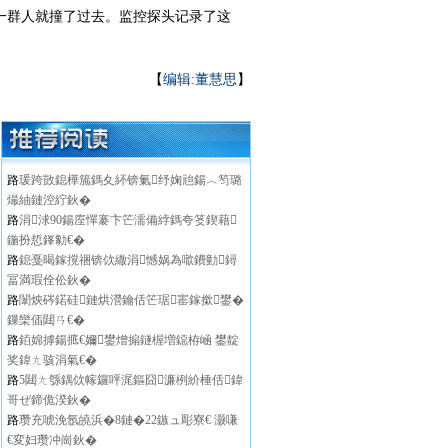
一群人就撞了过去。监控探头记录了这
【
编辑:董慧思
】
路
瑗跨敳鎴樺箷鎷夊紑锛氭纾婅兘鍚︿笉璐
熶紬鏈涳紵鈥�
路
涓浗90鍚庢憚褰卞笀濡備綍鎷夸笅鍥藉
鍦扮悊鎽勨€�
路
鎴戞暍鎵撹祵锛佽繖涓憾娲為噷鐨勭鐞
冨満瑕佺伀鈥�
路
闈炴硶鍩硅鏈烘瀯鑰佸笀琚寚鎵撳鐢�
鏁欒偛閮ㄢ€�
路
銆婂摢鍚掋€嬭鐢熷搧鐩楃増鐚栫崡 鐢靛
奖鍏ㄤ骇涓氣€�
路
5閮ㄤ綔鍝佽幏鑼呯浘鏂囧濂栵紒棰佸鍏
哥ぜ鍗佹湀鈥�
路
瓒充唬浼氬皢浜�8鏈�22鏃ュ彫寮€ 灏嗛
€変妇瓒冲崗鈥�