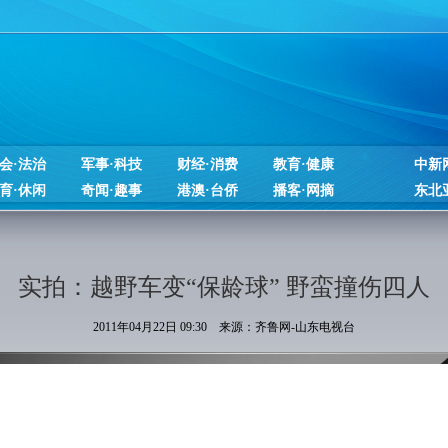
会·法治
军事·科技
财经·消费
教育·健康
中新
育·休闲
奇闻·趣事
港澳·台侨
播客·网摘
东北
实拍：越野车变“保龄球” 野蛮撞伤四人
2011年04月22日 09:30 来源：齐鲁网-山东电视台