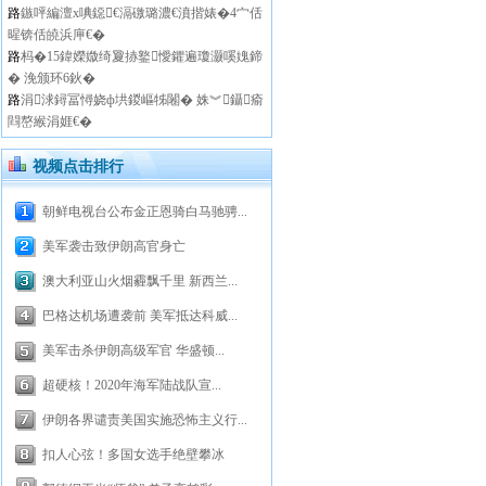
路
鏃呯編澶х唺鐚€滆礉璐濃€濆揩婊�4宀佸
暒锛佸皢浜庘€�
路
杩�15鍏嬫媺绮夐捇鐜懓鑺遍瓊灏嗘媿鍗
� 浼颁环6鈥�
路
涓浗鐞冨憳娆ф垬鍐嶇牬闂� 姝︾鑷瘉
閰嶅緱涓娾€�
视频点击排行
朝鲜电视台公布金正恩骑白马驰骋...
美军袭击致伊朗高官身亡
澳大利亚山火烟霾飘千里 新西兰...
巴格达机场遭袭前 美军抵达科威...
美军击杀伊朗高级军官 华盛顿...
超硬核！2020年海军陆战队宣...
伊朗各界谴责美国实施恐怖主义行...
扣人心弦！多国女选手绝壁攀冰