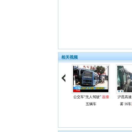
相关视频
公交车“无人驾驶”
连撞
沪昆高速
五辆车
雾 16车