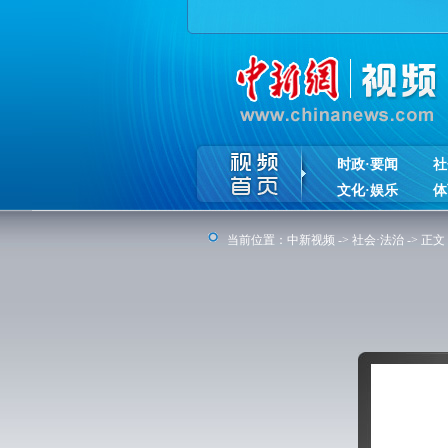
时政·要闻
社
文化·娱乐
体
当前位置：
中新视频
->
社会·法治
-> 正文