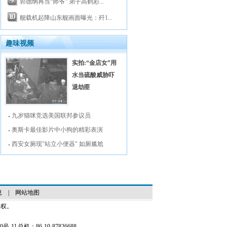
郭德纲再当“师爷” 弟子高鹤彩...
舰载机起降山东舰画面曝光：歼1...
趣味视频
实拍:“金店女”用
水当硫酸威胁吓
退劫匪
九岁猫咪竞选美国联邦参议员
奥斯卡最佳影片中小狗的精彩表演
西安女厕现"站立小便器" 如厕尴尬
息
|
网站地图
授权。
0号-1
] 总机：86-10-87826688