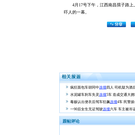
4月17号下午，江西南昌孺子路上上
吓人的一幕。
疯狂面包车胡同中
连撞
四人 司机疑为酒后
水泥罐车刹车失灵
连撞
5车 造成交通大拥
毒贩认出便衣后驾车狂飙
连撞
4车 民警拔
一90后女生无证驾驶
连撞
六车 车主被吊
跟帖评论