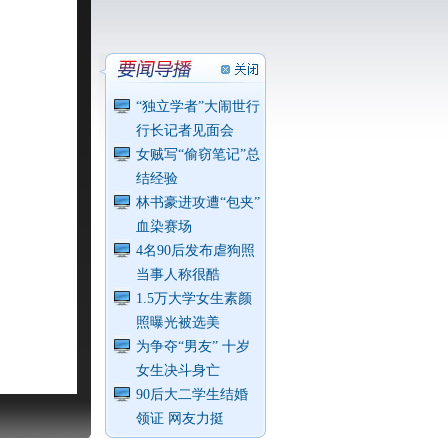
“独立学者”大闹世行
行长记者见面会
女贼写“偷窃笔记”总
结经验
林书豪进攻遭“包夹”
血染赛场
4名90后发布虐狗照
当事人称很酷
1.5万大学女生素颜
照曝光被选美
为争夺“男友” 十岁
女生决斗身亡
90后大二学生结婚
领证 网友力挺