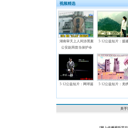
视频精选
湖南审天上人间涉黑案
5·12公益短片：援
公安副局曾当保护伞
5·12公益短片：网球篇
5·12公益短片：羌
关于
[
网上传播视听节目许可