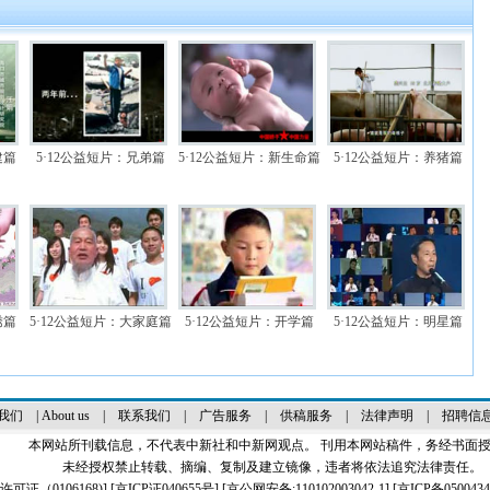
建篇
5·12公益短片：兄弟篇
5·12公益短片：新生命篇
5·12公益短片：养猪篇
绣篇
5·12公益短片：大家庭篇
5·12公益短片：开学篇
5·12公益短片：明星篇
我们
|
About us
|
联系我们
|
广告服务
|
供稿服务
|
法律声明
|
招聘信
本网站所刊载信息，不代表中新社和中新网观点。 刊用本网站稿件，务经书面
未经授权禁止转载、摘编、复制及建立镜像，违者将依法追究法律责任。
证（0106168)
] [
京ICP证040655号
] [京公网安备:110102003042-1] [
京ICP备0500434