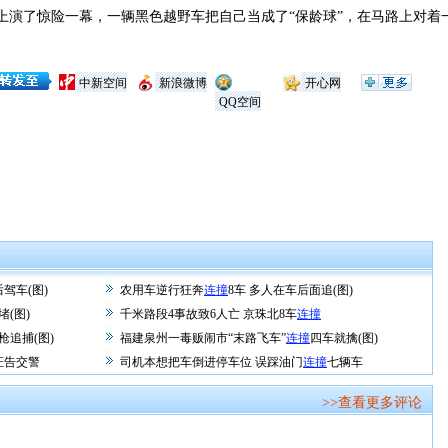
演了惊险一幕，一辆黑色越野车把自己当成了“保龄球”，在马路上对着
中新空间
新浪微博
开心网
QQ空间
驾车(图)
农用车逆行狂奔
连撞
8车 多人在车后面追(图)
堵(图)
千米路段4事故致6人亡 京珠北8车
连撞
枪追捕(图)
福建泉州一毒贩闹市“末路飞车”
连撞
四车就擒(图)
证告交警
司机本想把车倒进停车位 误踩油门
连撞
七辆车
>>查看更多评论