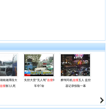
湖南湘潭段大
失控大货“无人驾”
连撞
9
醉驾司机
连撞
五人 监控
连撞
致3人死
车夺7命
器记录惊险一幕