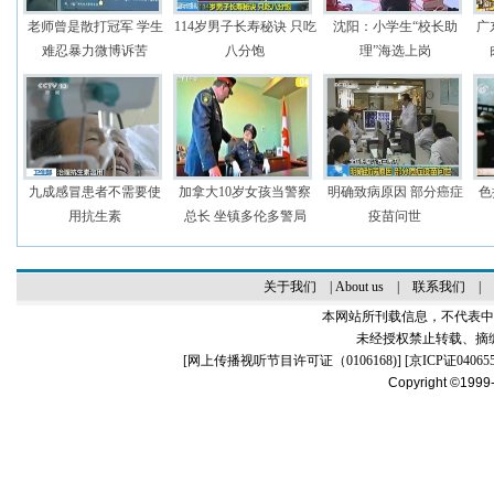
老师曾是散打冠军 学生
114岁男子长寿秘诀 只吃
沈阳：小学生“校长助
广
难忍暴力微博诉苦
八分饱
理”海选上岗
九成感冒患者不需要使
加拿大10岁女孩当警察
明确致病原因 部分癌症
色
用抗生素
总长 坐镇多伦多警局
疫苗问世
关于我们
|
About us
|
联系我们
|
本网站所刊载信息，不代表中
未经授权禁止转载、摘
[
网上传播视听节目许可证（0106168)
] [
京ICP证04065
Copyright ©1999