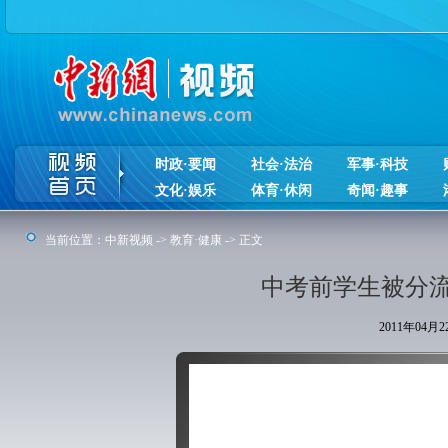
时政·要闻
社会·法治
军事·科技
文化·娱乐
体育·休闲
奇闻·趣事
当前位置：
中新视频
->
教育·健康
-> 正文
中考前学生被分流
2011年04月