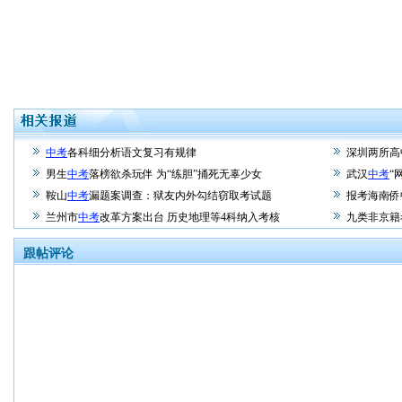
中考
各科细分析语文复习有规律
深圳两所高
男生
中考
落榜欲杀玩伴 为“练胆”捅死无辜少女
武汉
中考
“
鞍山
中考
漏题案调查：狱友内外勾结窃取考试题
报考海南侨
兰州市
中考
改革方案出台 历史地理等4科纳入考核
九类非京籍
跟帖评论