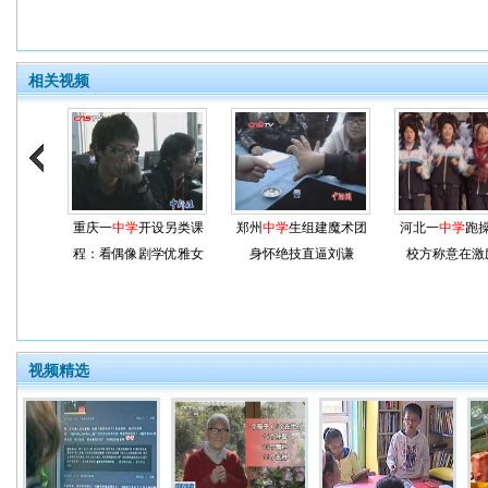
相关视频
重庆一
中学
开设另类课
郑州
中学
生组建魔术团
河北一
中学
跑
程：看偶像剧学优雅女
身怀绝技直逼刘谦
校方称意在激
视频精选