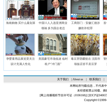
海南购物 买什么最划算
中国11人入选亚洲商业
工商部门：安徽汇德涉
首
领袖 多为国企老总
嫌欺诈犯罪
孕婴童用品展览受关注
美国豪宅市场低迷 临时
毒豆芽阴霾犹在 沈阳市
警
设计充满人性化
租户“冲门面”
场饭店皆不卖豆芽
关于我们
|
About us
|
联系我们
|
本网站所刊载信息，不代表中
未经授权禁止转载、摘
[
网上传播视听节目许可证（0106168)
] [
京ICP证04065
Copyright ©1999