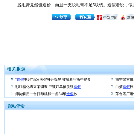
脱毛膏竟然也造价，而且一支脱毛膏不足5块钱。造假者说，假脱
中新空间
新
“
造假
书记”两次关键升迁曝光 被曝看守所中绝食
南宁警方破
彩虹精化遭立案调查 巨额订单被质疑
造假
白酒
造假
技
师徒俩用一台打印机和一沓A4纸
造假
钞
茅台酒厂退
跟帖评论