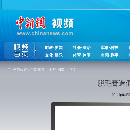
时政·要闻
社会·法治
军事·科技
文化·娱乐
体育·休闲
奇闻·趣事
当前位置：
中新视频
->
财经·消费
-> 正文
脱毛膏造假
2011年04