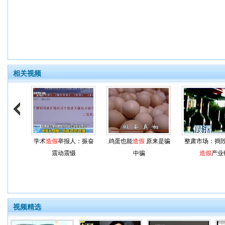
相关视频
学术
造假
举报人：振奋
鸡蛋也能
造假
原来是骗
整肃市场：捣
震动震慑
中骗
造假
产业
视频精选