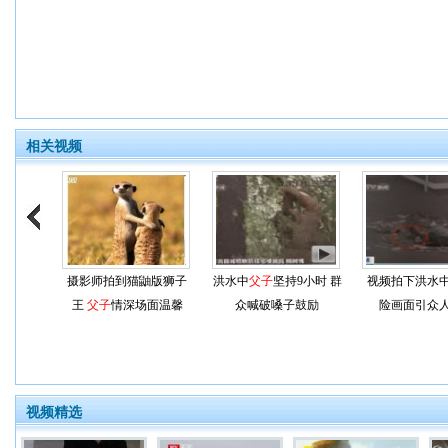
相关视频
摄影师拍到猫鼬版狮子
洪水中
父子
坚持9小时 群
视频拍下洪水
王
父子
情深场面温馨
众喊破嗓子鼓励
险画面引众
视频精选