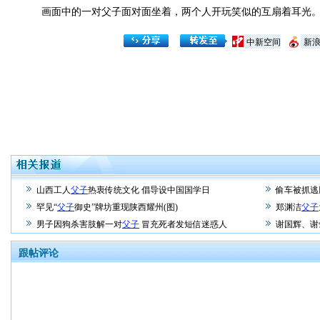
画面中的一对父子面对面坐着，两个人开玩笑似的互扇着耳光
中新空间
新
山西工人
父子
热衷传统文化 倡导设中国国学日
偷车被抓逃
罕见“
父子
御史”牌坊重现陕西耀州(图)
郑渊洁
父子
男子因狗杀害肢解一对
父子
冒充死者发短信迷惑人
谢国辉、谢
跟帖评论