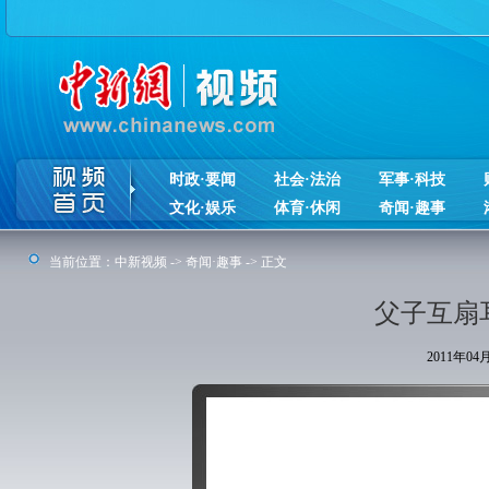
时政·要闻
社会·法治
军事·科技
文化·娱乐
体育·休闲
奇闻·趣事
当前位置：
中新视频
->
奇闻·趣事
-> 正文
父子互扇
2011年0