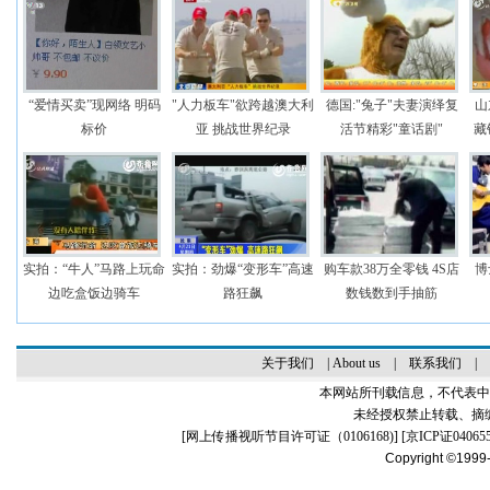
“爱情买卖”现网络 明码
"人力板车"欲跨越澳大利
德国:"兔子"夫妻演绎复
山
标价
亚 挑战世界纪录
活节精彩"童话剧"
藏
实拍：“牛人”马路上玩命
实拍：劲爆“变形车”高速
购车款38万全零钱 4S店
博
边吃盒饭边骑车
路狂飙
数钱数到手抽筋
关于我们
|
About us
|
联系我们
|
本网站所刊载信息，不代表中
未经授权禁止转载、摘
[
网上传播视听节目许可证（0106168)
] [
京ICP证04065
Copyright ©1999