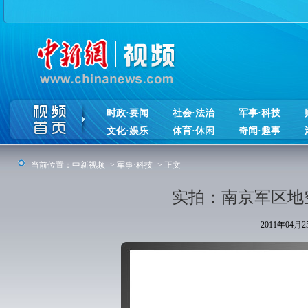
时政·要闻
社会·法治
军事·科技
文化·娱乐
体育·休闲
奇闻·趣事
当前位置：
中新视频
->
军事·科技
-> 正文
实拍：南京军区地
2011年04月