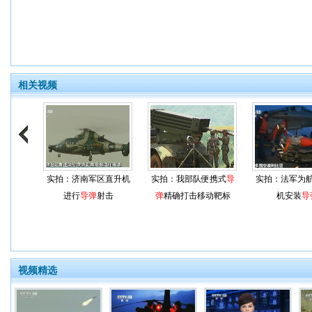
相关视频
实拍：济南军区直升机
实拍：我部队便携式
导
实拍：法军为
进行
导弹
射击
弹
精确打击移动靶标
机安装
导
视频精选