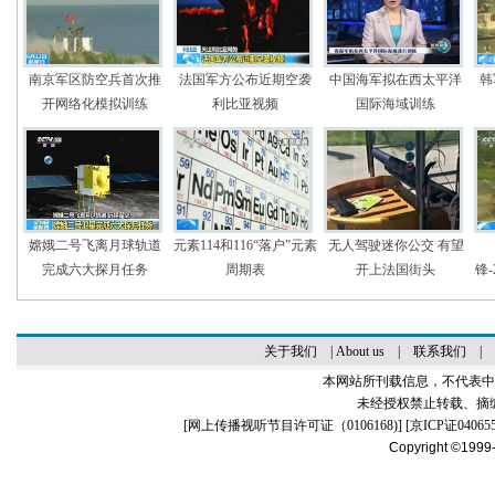
南京军区防空兵首次推
法国军方公布近期空袭
中国海军拟在西太平洋
韩
开网络化模拟训练
利比亚视频
国际海域训练
嫦娥二号飞离月球轨道
元素114和116“落户”元素
无人驾驶迷你公交 有望
完成六大探月任务
周期表
开上法国街头
锋-
关于我们
|
About us
|
联系我们
|
本网站所刊载信息，不代表中
未经授权禁止转载、摘
[
网上传播视听节目许可证（0106168)
] [
京ICP证04065
Copyright ©1999