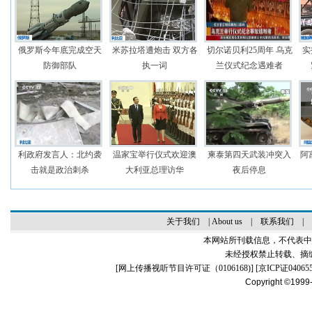
俄罗斯今年底完成空天
米苏拉塔遭炮击 双方各
切尔诺贝利25周年 乌克
实
防御部队
执一词
兰仪式纪念遇难者
利政府发言人：北约袭
温家宝举行仪式欢迎澳
柬泰第四天武装冲突入
阿
击就是政治刺杀
大利亚总理访华
夜后停息
关于我们
|
About us
|
联系我们
|
本网站所刊载信息，不代表中
未经授权禁止转载、摘
[
网上传播视听节目许可证（0106168)
] [
京ICP证04065
Copyright ©1999