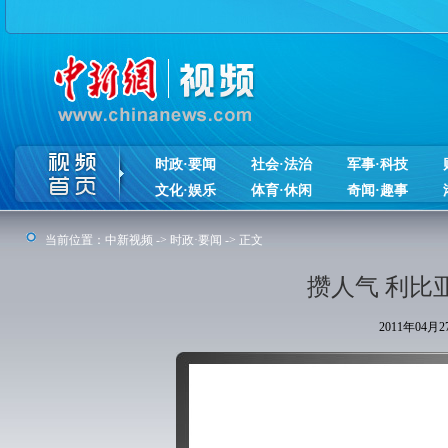
时政·要闻
社会·法治
军事·科技
文化·娱乐
体育·休闲
奇闻·趣事
当前位置：
中新视频
->
时政·要闻
-> 正文
攒人气 利比
2011年04月