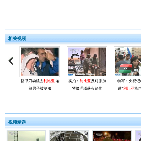
相关视频
指甲刀劫机去
利比亚
哈
实拍：
利比亚
反对派加
特写：央视记
籍男子被制服
紧修理缴获火箭炮
遭“
利比亚
枪
视频精选