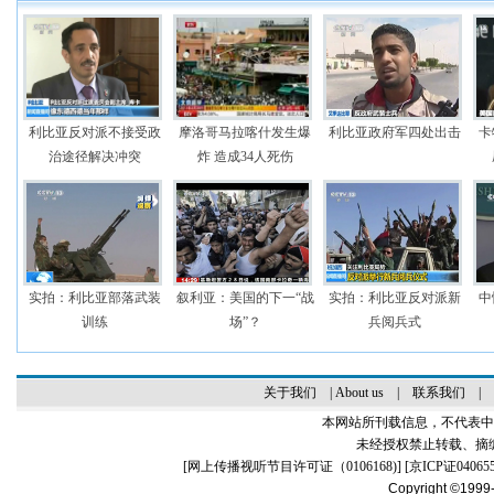
利比亚反对派不接受政
摩洛哥马拉喀什发生爆
利比亚政府军四处出击
卡
治途径解决冲突
炸 造成34人死伤
实拍：利比亚部落武装
叙利亚：美国的下一“战
实拍：利比亚反对派新
中
训练
场”？
兵阅兵式
关于我们
|
About us
|
联系我们
|
本网站所刊载信息，不代表中
未经授权禁止转载、摘
[
网上传播视听节目许可证（0106168)
] [
京ICP证04065
Copyright ©1999