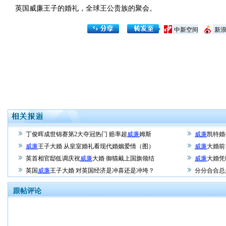
英国威廉王子的婚礼，全球王公贵族的聚会。
中新空间
新
丁俊晖成世锦赛第2大夺冠热门 赔率超
威廉
姆斯
威廉
凯特婚
威廉
王子大婚 从皇室婚礼看现代婚姻爱情（图）
威廉
大婚前
英首相官邸低调庆祝
威廉
大婚 御猫戴上国旗领结
威廉
大婚凭
英国
威廉
王子大婚 对英国经济是冲喜还是冲垮？
分分合合
跟帖评论