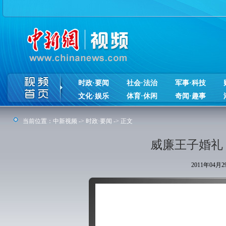
时政·要闻
社会·法治
军事·科技
文化·娱乐
体育·休闲
奇闻·趣事
当前位置：
中新视频
->
时政·要闻
-> 正文
威廉王子婚礼
2011年04月