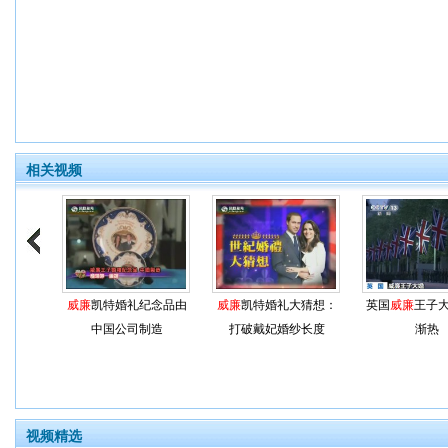
相关视频
威廉
凯特婚礼纪念品由
威廉
凯特婚礼大猜想：
英国
威廉
王子大
中国公司制造
打破戴妃婚纱长度
渐热
视频精选