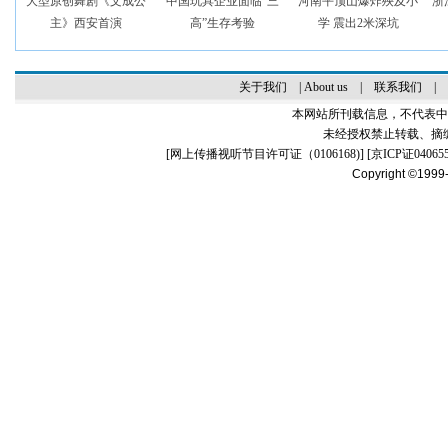
大型原创舞剧《文成公
中国玩具企业面临“三
河南平顶山爆炸殃及小
浙
主》西安首演
高”生存考验
学 震出2米深坑
关于我们
|
About us
|
联系我们
|
本网站所刊载信息，不代表中
未经授权禁止转载、摘
[
网上传播视听节目许可证（0106168)
] [
京ICP证04065
Copyright ©1999