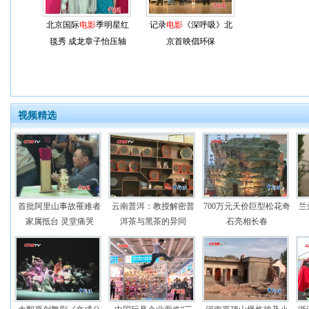
北京国际
电影
季明星红
记录
电影
《深呼吸》北
毯秀 成龙章子怡压轴
京首映倡环保
视频精选
首批阿里山事故罹难者
云南普洱：教授解密普
700万元天价巨型松花奇
兰
家属抵台 灵堂痛哭
洱茶与黑茶的异同
石亮相长春