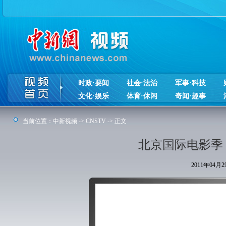
时政·要闻
社会·法治
军事·科技
文化·娱乐
体育·休闲
奇闻·趣事
当前位置：
中新视频
->
CNSTV
-> 正文
北京国际电影季
2011年04月