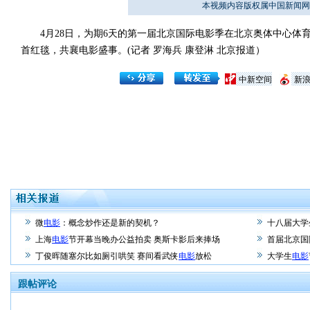
本视频内容版权属中国新闻网
4月28日，为期6天的第一届北京国际电影季在北京奥体中心体
首红毯，共襄电影盛事。(记者 罗海兵 康登淋 北京报道）
中新空间
新
微
电影
：概念炒作还是新的契机？
十八届大学
上海
电影
节开幕当晚办公益拍卖 奥斯卡影后来捧场
首届北京国
丁俊晖随塞尔比如厕引哄笑 赛间看武侠
电影
放松
大学生
电影
跟帖评论