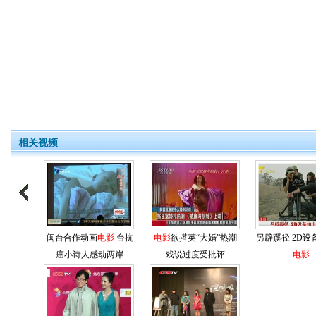
相关视频
闽台合作动画
电影
台抗
电影
欲搭英“大婚”热潮
另辟蹊径 2D设
癌小诗人感动两岸
戏说过度受批评
电影