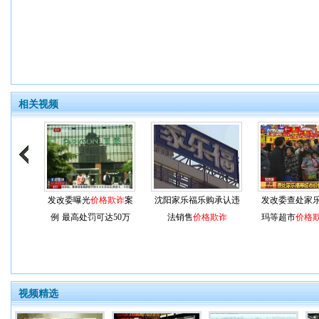
相关视频
发改委曝光
价格欺诈
案
沈阳家乐福乐购承认违
发改委查处家
例 最高处罚可达50万
法销售
价格欺诈
玛等超市
价格
视频精选