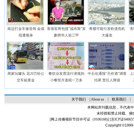
路边打金车修首饰 金戒
香港富商包揽"福布斯"富
希腊可能引发欧债危机
美
指遭瘦身
豪榜华人前三甲
大爆发
商家玩噱头 花20万给公
餐饮业发票流行潜规则
中石化通报“天价酒”调查
上
交车贴黄金
小餐馆月逃税一万多
结果 责任人降级
关于我们
|
About us
|
联系我们
|
本网站所刊载信息，不代表中
未经授权禁止转载、摘
[
网上传播视听节目许可证（0106168)
] [
京ICP证04065
Copyright ©1999