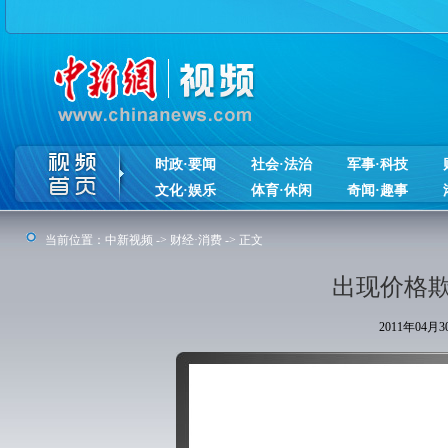
时政·要闻
社会·法治
军事·科技
文化·娱乐
体育·休闲
奇闻·趣事
当前位置：
中新视频
->
财经·消费
-> 正文
出现价格欺
2011年04月