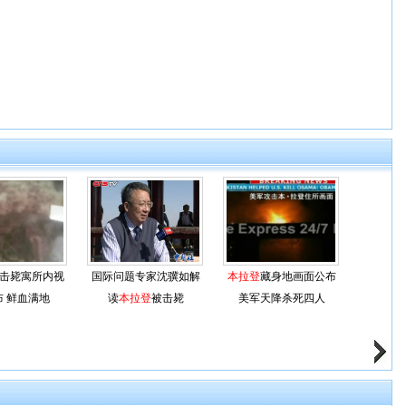
击毙寓所内视
国际问题专家沈骥如解
本拉登
藏身地画面公布
布 鲜血满地
读
本拉登
被击毙
美军天降杀死四人