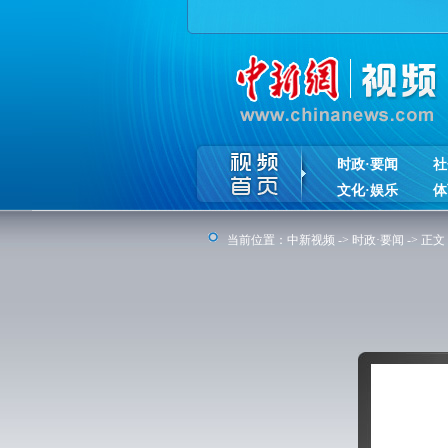
时政·要闻
社
文化·娱乐
体
当前位置：
中新视频
->
时政·要闻
-> 正文