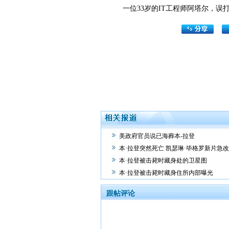
一位33岁的IT工程师阿塔尔，误
美政府官员说已海葬本-拉登
本·拉登突然死亡 凯瑟琳·毕格罗新片急
本·拉登被击毙时藏身处的卫星图
本·拉登被击毙时藏身住所内部曝光
跟帖评论