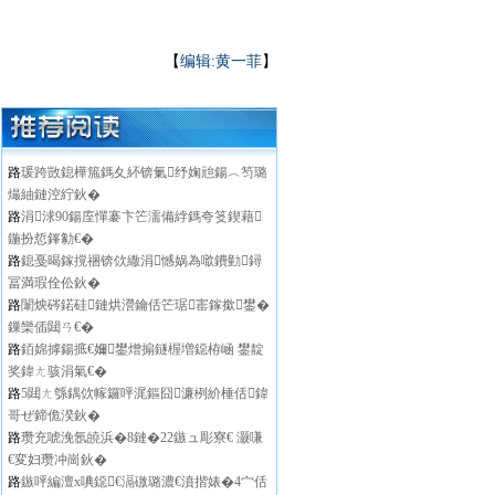
【
编辑:黄一菲
】
路
瑗跨敳鎴樺箷鎷夊紑锛氭纾婅兘鍚︿笉璐
熶紬鏈涳紵鈥�
路
涓浗90鍚庢憚褰卞笀濡備綍鎷夸笅鍥藉
鍦扮悊鎽勨€�
路
鎴戞暍鎵撹祵锛佽繖涓憾娲為噷鐨勭鐞
冨満瑕佺伀鈥�
路
闈炴硶鍩硅鏈烘瀯鑰佸笀琚寚鎵撳鐢�
鏁欒偛閮ㄢ€�
路
銆婂摢鍚掋€嬭鐢熷搧鐩楃増鐚栫崡 鐢靛
奖鍏ㄤ骇涓氣€�
路
5閮ㄤ綔鍝佽幏鑼呯浘鏂囧濂栵紒棰佸鍏
哥ぜ鍗佹湀鈥�
路
瓒充唬浼氬皢浜�8鏈�22鏃ュ彫寮€ 灏嗛
€変妇瓒冲崗鈥�
路
鏃呯編澶х唺鐚€滆礉璐濃€濆揩婊�4宀佸