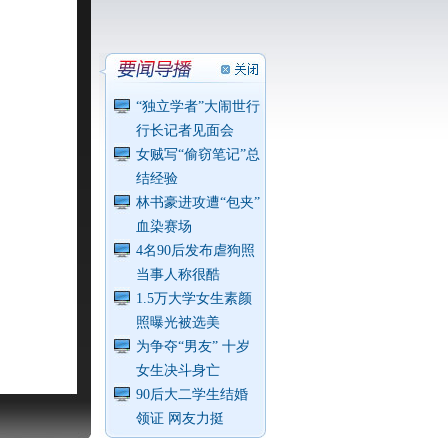
“独立学者”大闹世行
行长记者见面会
女贼写“偷窃笔记”总
结经验
林书豪进攻遭“包夹”
血染赛场
4名90后发布虐狗照
当事人称很酷
1.5万大学女生素颜
照曝光被选美
为争夺“男友” 十岁
女生决斗身亡
90后大二学生结婚
领证 网友力挺