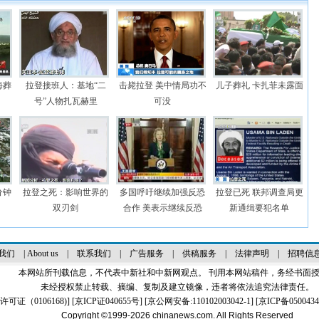
海葬
拉登接班人：基地“二
击毙拉登 美中情局功不
儿子葬礼 卡扎菲未露面
号”人物扎瓦赫里
可没
分钟
拉登之死：影响世界的
多国呼吁继续加强反恐
拉登已死 联邦调查局更
双刃剑
合作 美表示继续反恐
新通缉要犯名单
我们
|
About us
|
联系我们
|
广告服务
|
供稿服务
|
法律声明
|
招聘信
本网站所刊载信息，不代表中新社和中新网观点。 刊用本网站稿件，务经书面
未经授权禁止转载、摘编、复制及建立镜像，违者将依法追究法律责任。
证（0106168)
] [
京ICP证040655号
] [京公网安备:110102003042-1] [
京ICP备0500434
Copyright ©1999-2026
chinanews.com. All Rights Reserved