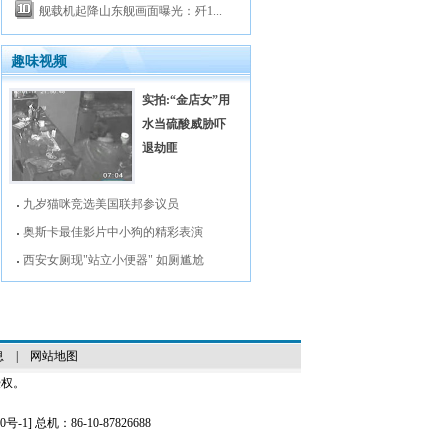
舰载机起降山东舰画面曝光：歼1...
趣味视频
实拍:“金店女”用
水当硫酸威胁吓
退劫匪
九岁猫咪竞选美国联邦参议员
奥斯卡最佳影片中小狗的精彩表演
西安女厕现"站立小便器" 如厕尴尬
息
|
网站地图
授权。
0号-1
] 总机：86-10-87826688