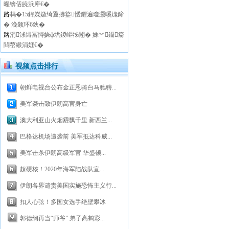
暒锛佸皢浜庘€�
路
杩�15鍏嬫媺绮夐捇鐜懓鑺遍瓊灏嗘媿鍗
� 浼颁环6鈥�
路
涓浗鐞冨憳娆ф垬鍐嶇牬闂� 姝︾鑷瘉
閰嶅緱涓娾€�
视频点击排行
朝鲜电视台公布金正恩骑白马驰骋...
美军袭击致伊朗高官身亡
澳大利亚山火烟霾飘千里 新西兰...
巴格达机场遭袭前 美军抵达科威...
美军击杀伊朗高级军官 华盛顿...
超硬核！2020年海军陆战队宣...
伊朗各界谴责美国实施恐怖主义行...
扣人心弦！多国女选手绝壁攀冰
郭德纲再当“师爷” 弟子高鹤彩...