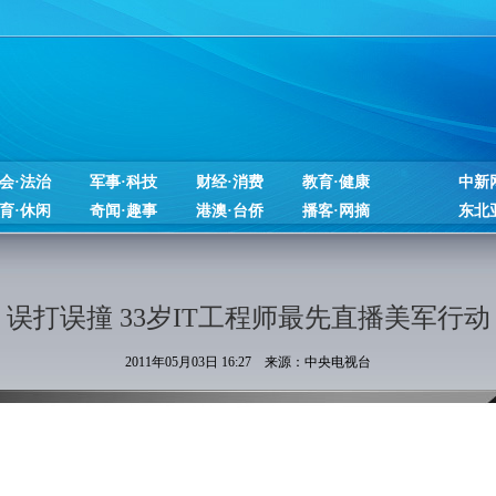
会·法治
军事·科技
财经·消费
教育·健康
中新
育·休闲
奇闻·趣事
港澳·台侨
播客·网摘
东北
误打误撞 33岁IT工程师最先直播美军行动
2011年05月03日 16:27 来源：中央电视台