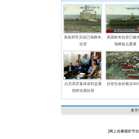
美政府官员说已海葬本-
美国称本拉登已被
拉登
海葬疑点重重
白宫高官集体实时监看
拉登生命的最后40
指挥击毙拉登
关于
[
网上传播视听节目许可