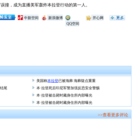
打误撞，成为直播美军轰炸本拉登行动的第一人。
中新空间
新浪微博
开心网
QQ空间
美国称
本拉登
已被海葬 海葬疑点重重
改结尾
本·拉登死后印尼军警加强反恐安全警惕
本·拉登被击毙时藏身住所内部曝光
本·拉登被击毙时藏身住所内部曝光
>>查看更多评论