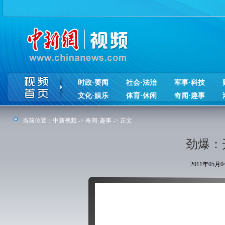
时政·要闻
社会·法治
军事·科技
文化·娱乐
体育·休闲
奇闻·趣事
当前位置：
中新视频
->
奇闻·趣事
-> 正文
劲爆：
2011年05月