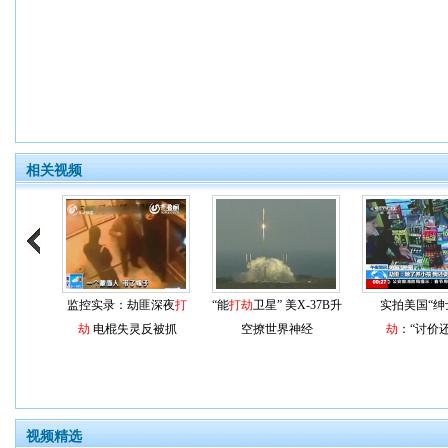
相关视频
监控实录：劫匪深夜
打
“能
打劫
卫星” 美X-37B升
实拍美国“绅
劫
电棍失灵反被抓
空撩世界神经
劫
：“讨价还
视频精选