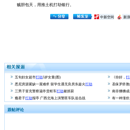
贼胆包天，用推土机打劫银行。
中新空间
新
五旬妇女超市
打劫
3岁女童(图)
《你好，
打
悉尼房源紧缺一屋难求 留学生遇无良房东趁火
打劫
圣保罗侨胞
三男子冒充警察逼停货柜车
打劫
被抓获
南非狒狒成
瘾君子
打劫
报亭 广西北海上演警匪车队追击战
有一种涨价
跟帖评论