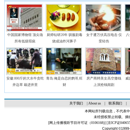
中国国家博物馆 顶尖场
厨师钻研20年 驯服剧毒
女子遭万伏高压电击 仅
八
所有低级瑕疵
烧成油炸河豚子
受轻伤
安徽:800斤的大水牛贪吃
青岛:俺是自恋的鹩哥,旺
房产商聘美女高空撒钱
威
井边草 栽进井里
财
上演抢钱闹剧
关于我们
|
About us
|
联系我们
|
本网站所刊载信息，不代表中
未经授权禁止转载、摘
[
网上传播视听节目许可证（0106168)
] [
京ICP证04065
Copyright ©1999