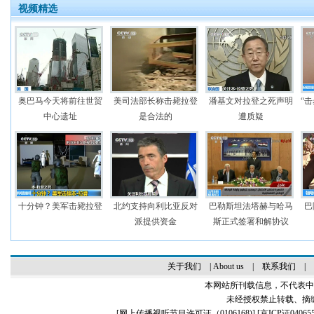
视频精选
奥巴马今天将前往世贸
美司法部长称击毙拉登
潘基文对拉登之死声明
“
中心遗址
是合法的
遭质疑
十分钟？美军击毙拉登
北约支持向利比亚反对
巴勒斯坦法塔赫与哈马
巴
派提供资金
斯正式签署和解协议
关于我们
|
About us
|
联系我们
|
本网站所刊载信息，不代表中
未经授权禁止转载、摘
[
网上传播视听节目许可证（0106168)
] [
京ICP证04065