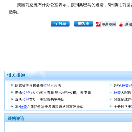
美国前总统布什办公室表示，接到奥巴马的邀请，5日前往前世贸中
活动。
中新空间
新
欧媒称美直接处决
拉登
不合法
外报:
拉登
击杀
拉登
行动仍雾里看花 奥巴马拒公布尸照 专题
拉登
大院搜
爆头
拉登
首功：美军海豹突击队
阿森纳球迷
本•
拉登
之死促使法美考虑加速从阿富汗撤军
十分钟？美
跟帖评论