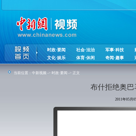
时政·要闻
社会·法治
军事·科技
文化·娱乐
体育·休闲
奇闻·趣事
当前位置：
中新视频
->
时政·要闻
-> 正文
布什拒绝奥巴马
2011年05月