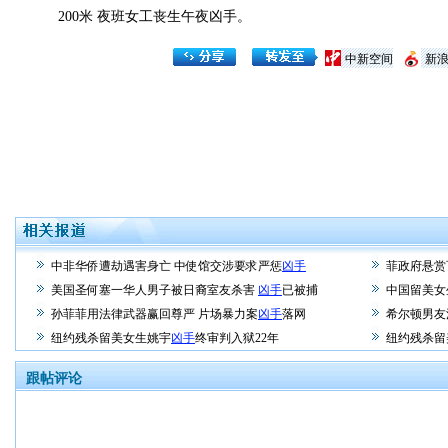
200米 夜班女工丧生午夜凶手。
中新空间
新
中非华侨遭劫遇害身亡 中使馆交涉要求严惩
凶手
菲政府悬赏
美国圣何塞一华人男子被日裔室友杀害
凶手
已被捕
中国留美女
孙菲菲用法律武器赢回尊严 片场暴力案
凶手
落网
希尔顿男友
纽约残杀留美女生姚宇
凶手
终审判入狱22年
纽约残杀留
跟帖评论