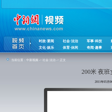
时政·要闻
社会·法治
军事·科技
文化·娱乐
体育·休闲
奇闻·趣事
当前位置：
中新视频
->
社会·法治
-> 正文
200米 夜
2011年05月