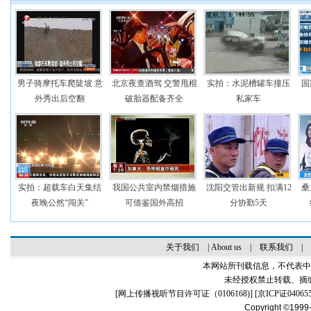
男子骑摩托车爬陡坡 意
北京夜查酒驾 交警甩棍
实拍：水泥槽罐车撞压
国
外秀出后空翻
破胎器配备齐全
私家车
实拍：超载车白天集结
我国公共室内禁烟措施
沈阳交管出新规 扣满12
桑
夜晚公然“闯关”
可借鉴国外‎高招
分协勤5天
关于我们
|
About us
|
联系我们
|
本网站所刊载信息，不代表中
未经授权禁止转载、摘
[
网上传播视听节目许可证（0106168)
] [
京ICP证04065
Copyright ©1999