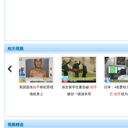
相关视频
美国嚣张
凶手
将犯罪现
加女留学生案告破
凶手
日本：4名婴幼
场纹身上
被控一级谋杀罪
亡
凶手
或为
视频精选