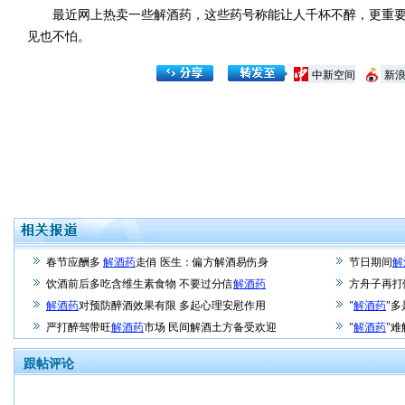
最近网上热卖一些解酒药，这些药号称能让人千杯不醉，更重要
见也不怕。
中新空间
新
春节应酬多
解酒药
走俏 医生：偏方解酒易伤身
节日期间
解
饮酒前后多吃含维生素食物 不要过分信
解酒药
方舟子再打
解酒药
对预防醉酒效果有限 多起心理安慰作用
"
解酒药
"
严打醉驾带旺
解酒药
市场 民间解酒土方备受欢迎
"
解酒药
"
跟帖评论