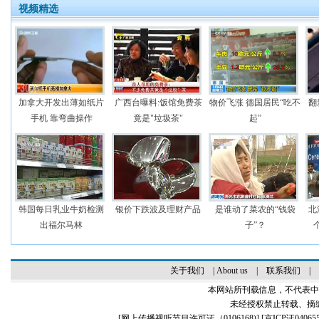
视频精选
加拿大开发出薄如纸片
广西台曝料:饭馆免费茶
物价飞涨 德国居民“吃不
翻
手机 靠弯曲操作
竟是"垃圾茶"
起”
韩国每日乳业牛奶检测
银价下跌波及理财产品
是谁动了菜农的“钱袋
北
出福尔马林
子”？
关于我们
|
About us
|
联系我们
|
本网站所刊载信息，不代表中
未经授权禁止转载、摘
[
网上传播视听节目许可证（0106168)
] [
京ICP证04065