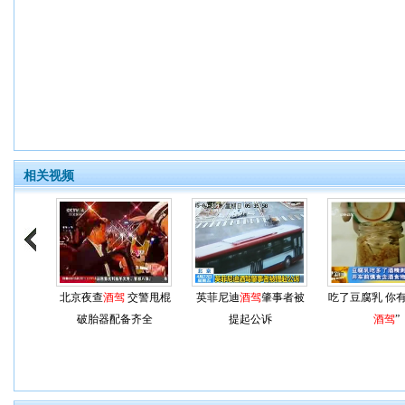
相关视频
北京夜查
酒驾
交警甩棍
英菲尼迪
酒驾
肇事者被
吃了豆腐乳 你
破胎器配备齐全
提起公诉
酒驾
”