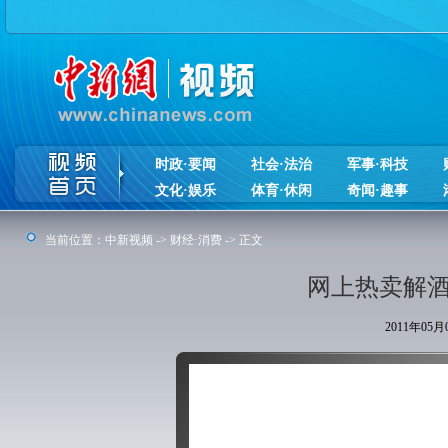
时政·要闻
社会·法治
军事·科技
文化·娱乐
体育·休闲
奇闻·趣事
当前位置：
中新视频
->
财经·消费
-> 正文
网上热卖解酒
2011年05