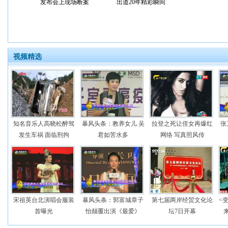
发布会上现场断案
出道20年精彩瞬间
视频精选
知名音乐人高晓松醉驾
暴风头条：教养女儿 吴
拉登之死让侄女再爆红
张
发生车祸 面临刑拘
君如苦水多
网络 写真照风传
宋祖英台北演唱会服装
暴风头条：郭富城章子
第七届两岸经贸文化论
<
首曝光
怡颠覆出演《最爱》
坛7日开幕