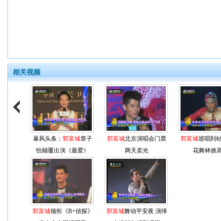
相关视频
暴风头条：
郭富城
章子
郭富城
北京演唱会门票
郭富城
巡唱到站
怡颠覆出演《最爱》
两天卖光
花舞林掀
郭富城
领衔《B+侦探》
郭富城
舞动平安夜 演绎