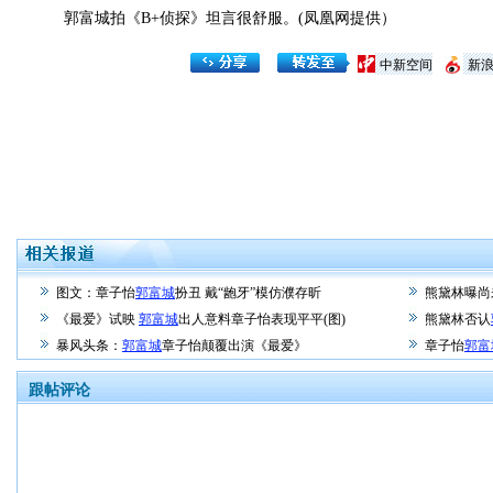
郭富城拍《B+侦探》坦言很舒服。(凤凰网提供）
中新空间
新
图文：章子怡
郭富城
扮丑 戴“龅牙”模仿濮存昕
熊黛林曝尚
《最爱》试映
郭富城
出人意料章子怡表现平平(图)
熊黛林否认
暴风头条：
郭富城
章子怡颠覆出演《最爱》
章子怡
郭富
跟帖评论