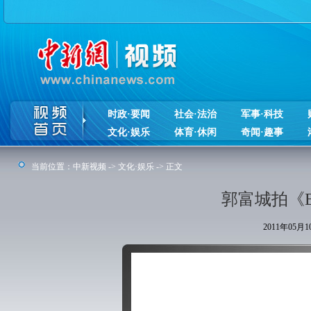
时政·要闻
社会·法治
军事·科技
文化·娱乐
体育·休闲
奇闻·趣事
当前位置：
中新视频
->
文化·娱乐
-> 正文
郭富城拍《
2011年05月