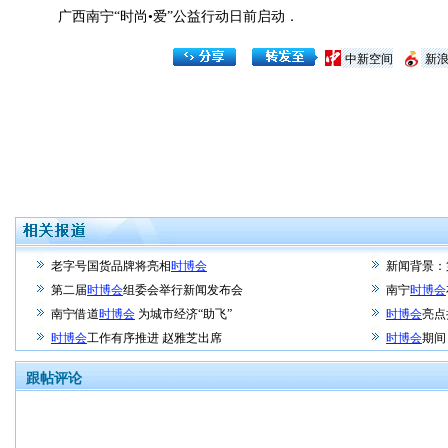
广西南宁“时尚•爱”公益行动日前启动．
中新空间
新
老字号国货品牌将亮相
时博会
新闻背景：
第二届
时博会
组委会举行新闻发布会
南宁
时博会
南宁借道
时博会
为城市经济“助飞”
时博会
亮点
时博会
工作有序推进 赵雅芝出席
时博会
期间
跟帖评论