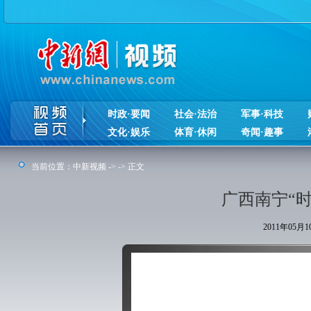
时政·要闻
社会·法治
军事·科技
文化·娱乐
体育·休闲
奇闻·趣事
当前位置：
中新视频
-> -> 正文
广西南宁“时
2011年05月