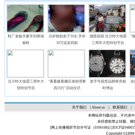
鞋厂老板开豪车到商场
26岁狠妈卖子为生 开价
感恩祖国 汶川特大地震
"
偷鞋
30万连卖四胎
三周年大型特别节目
汶川特大地震三周年大
“看重建看藏区海协理事
老字号国货品牌将亮相
实
型特别节目
四川行”启动仪式
时博会
关于我们
|
About us
|
联系我们
|
本网站所刊载信息，不代表中
未经授权禁止转载、摘
[
网上传播视听节目许可证（0106168)
] [
京ICP证04065
Copyright ©1999