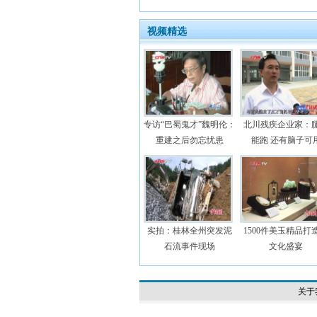
视频精选
专访“巴蜀鬼才”魏明伦：
北川残疾企业家：
重建之后勿忘忧患
能跑 还有脑子可
实拍：桂林全州突发泥
1500件美玉精品打
石流事件现场
文化盛宴
关于