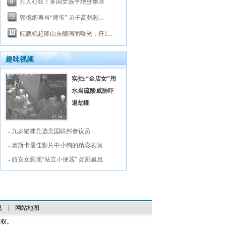
扣人心弦！多国女选手绝壁攀冰
郭德纲再当“师爷” 弟子高鹤彩...
舰载机起降山东舰画面曝光：歼1...
趣味视频
实拍:“金店女”用
水当硫酸威胁吓
退劫匪
九岁猫咪竞选美国联邦参议员
奥斯卡最佳影片中小狗的精彩表演
西安女厕现"站立小便器" 如厕尴尬
息
|
网站地图
授权。