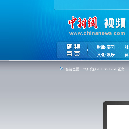
时政·要闻
社
文化·娱乐
体
当前位置：
中新视频
->
CNSTV
-> 正文