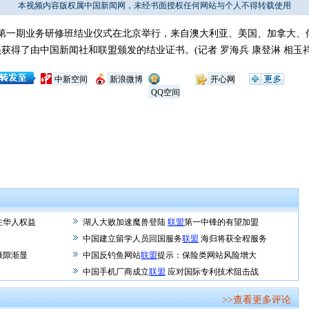
本视频内容版权属中国新闻网，未经书面授权任何网站与个人不得转载使用
第一期业务研修班结业仪式在北京举行，来自澳大利亚、美国、加拿大、
员获得了由中国新闻社和联盟颁发的结业证书。(记者 罗海兵 康登淋 相玉祥
中新空间
新浪微博
开心网
QQ空间
注华人权益
湖人大败加速魔兽登陆
联盟
第一中锋的有望加盟
中国建立留学人员回国服务
联盟
海归将获全程服务
嫌隙渐显
中国反钓鱼网站
联盟
提示：保险类网站风险增大
团
中国手机厂商成立
联盟
应对国际专利技术阻击战
>>查看更多评论