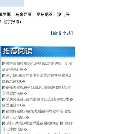
俄罗斯、马来西亚、罗马尼亚、澳门等
 北京报道)
【
编辑:李越
】
路
瑗跨敳鎴樺箷鎷夊紑锛氭纾婅兘鍚︿笉璐
熶紬鏈涳紵鈥�
路
涓浗90鍚庢憚褰卞笀濡備綍鎷夸笅鍥藉
鍦扮悊鎽勨€�
路
鎴戞暍鎵撹祵锛佽繖涓憾娲為噷鐨勭鐞
冨満瑕佺伀鈥�
路
闈炴硶鍩硅鏈烘瀯鑰佸笀琚寚鎵撳鐢�
鏁欒偛閮ㄢ€�
路
銆婂摢鍚掋€嬭鐢熷搧鐩楃増鐚栫崡 鐢靛
奖鍏ㄤ骇涓氣€�
路
5閮ㄤ綔鍝佽幏鑼呯浘鏂囧濂栵紒棰佸鍏
哥ぜ鍗佹湀鈥�