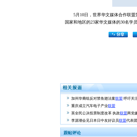
5月10日，世界华文媒体合作联盟
国家和地区的23家华文媒体的30名学
加州华裔组反对禁鱼翅法案
联盟
呼吁关
重庆成立汽车电子产业
联盟
英全民公决投票制度改革 执政
联盟
两党
李源潮会见日本日中友好议员
联盟
代表
跟帖评论