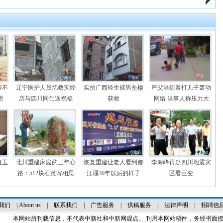
腿不
辽宁医护人员忆救灾经
实拍广西轻生裸男坠楼
严父当街暴打儿子轰动
用
历与四川同仁送祝福
获救
网络 当事人称压力大
造玉
北川重建家庭的三年心
恢复重建让老人看到都
李海峰再赴四川地震灾
路：512块石英寄相思
江堰30年以后的样子
区看巨变
我们
|
About us
|
联系我们
|
广告服务
|
供稿服务
|
法律声明
|
招聘信
本网站所刊载信息，不代表中新社和中新网观点。 刊用本网站稿件，务经书面