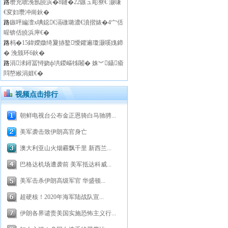
路
瓒充唬浼氬皢浜�8鏈�22鏃ュ彫寮€ 灏嗛
€変妇瓒冲崗鈥�
路
鏃呯編澶х唺鐚€滆礉璐濃€濆揩婊�4宀佸
暒锛佸皢浜庘€�
路
杩�15鍏嬫媺绮夐捇鐜懓鑺遍瓊灏嗘媿鍗
� 浼颁环6鈥�
路
涓浗鐞冨憳娆ф垬鍐嶇牬闂� 姝︾鑷瘉
閰嶅緱涓娾€�
视频点击排行
朝鲜电视台公布金正恩骑白马驰骋...
美军袭击致伊朗高官身亡
澳大利亚山火烟霾飘千里 新西兰...
巴格达机场遭袭前 美军抵达科威...
美军击杀伊朗高级军官 华盛顿...
超硬核！2020年海军陆战队宣...
伊朗各界谴责美国实施恐怖主义行...