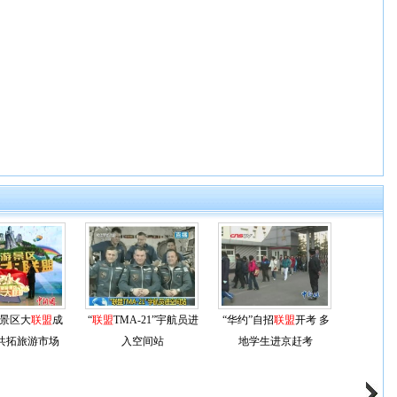
景区大
联盟
成
“
联盟
TMA-21”宇航员进
“华约”自招
联盟
开考 多
共拓旅游市场
入空间站
地学生进京赶考