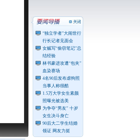
“独立学者”大闹世行
行长记者见面会
女贼写“偷窃笔记”总
结经验
林书豪进攻遭“包夹”
血染赛场
4名90后发布虐狗照
当事人称很酷
1.5万大学女生素颜
照曝光被选美
为争夺“男友” 十岁
女生决斗身亡
90后大二学生结婚
领证 网友力挺