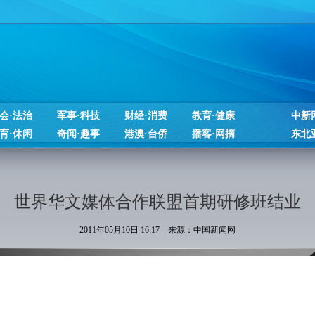
会·法治
军事·科技
财经·消费
教育·健康
中新
育·休闲
奇闻·趣事
港澳·台侨
播客·网摘
东北
世界华文媒体合作联盟首期研修班结业
2011年05月10日 16:17 来源：中国新闻网