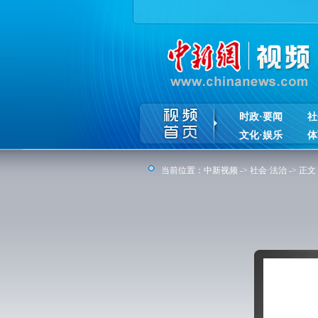
时政·要闻
社
文化·娱乐
体
当前位置：
中新视频
->
社会·法治
-> 正文