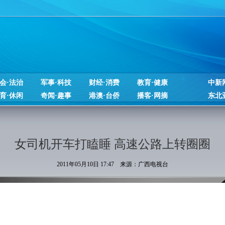
会·法治
军事·科技
财经·消费
教育·健康
中新
育·休闲
奇闻·趣事
港澳·台侨
播客·网摘
东北
女司机开车打瞌睡 高速公路上转圈圈
2011年05月10日 17:47 来源：广西电视台