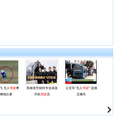
飞 无人
驾驶
摩
美丽准空姐转专业成直
公交车“无人
驾驶
” 连撞
继续比赛
升机
驾驶
员
五辆车