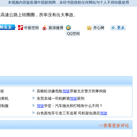
本视频内容版权属中国新闻网，未经书面授权任何网站与个人不得转载使用
高速公路上转圈圈，所幸没有出大事故。
中新空间
新浪微博
开心网
QQ空间
拘留
高晓松涉嫌危险
驾驶
罪被北京警方刑事拘留
侦察机
东莞东城一司机醉酒
驾驶
获刑
被制服
驾驶
学堂：汽车抛光和打蜡有什么不同？
白色面包车引发三车追尾 司机疑似酒后
驾驶
>>查看更多评论