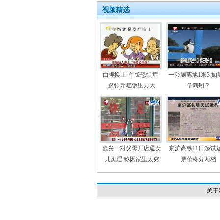
视频精选
白领换上"午饭恐惧症"
一公厕离地1米3 如
跟领导吃饭压力大
学刘翔？
嘉兴一对父母开店逼女
京沪高铁11日起试
儿卖淫 称因家里太穷
票价将分两档
关于