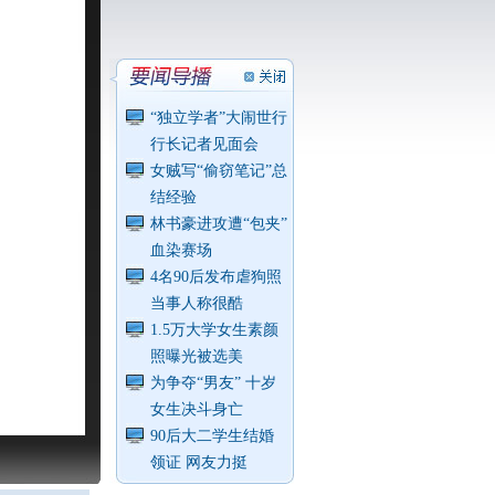
“独立学者”大闹世行
行长记者见面会
女贼写“偷窃笔记”总
结经验
林书豪进攻遭“包夹”
血染赛场
4名90后发布虐狗照
当事人称很酷
1.5万大学女生素颜
照曝光被选美
为争夺“男友” 十岁
女生决斗身亡
90后大二学生结婚
领证 网友力挺