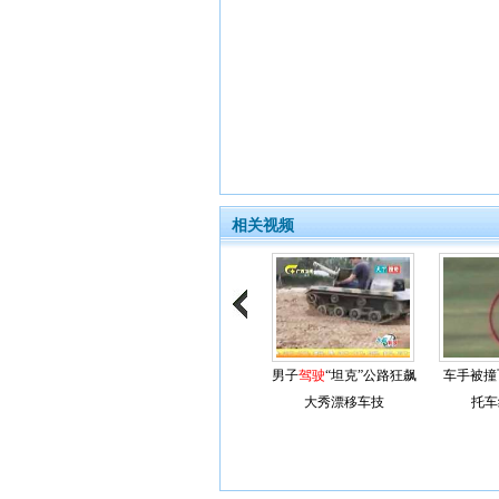
相关视频
男子
驾驶
“坦克”公路狂飙
车手被撞
大秀漂移车技
托车