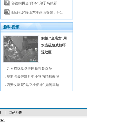
郭德纲再当“师爷” 弟子高鹤彩...
舰载机起降山东舰画面曝光：歼1...
趣味视频
实拍:“金店女”用
水当硫酸威胁吓
退劫匪
九岁猫咪竞选美国联邦参议员
奥斯卡最佳影片中小狗的精彩表演
西安女厕现"站立小便器" 如厕尴尬
息
|
网站地图
授权。