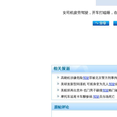
女司机疲劳驾驶，开车打瞌睡，在
高晓松涉嫌危险
驾驶
罪被北京警方刑事
美研发新型间谍机 可摇身变为无人
驾驶
美航班再出意外 也门男子砸撞
驾驶
舱门
摩托车追尾卡车酿惨祸
驾驶
员当场死亡
跟帖评论