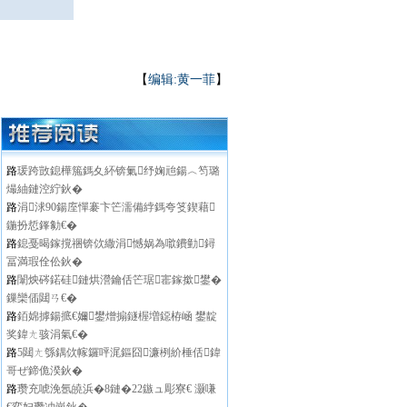
【
编辑:黄一菲
】
路
瑗跨敳鎴樺箷鎷夊紑锛氭纾婅兘鍚︿笉璐
熶紬鏈涳紵鈥�
路
涓浗90鍚庢憚褰卞笀濡備綍鎷夸笅鍥藉
鍦扮悊鎽勨€�
路
鎴戞暍鎵撹祵锛佽繖涓憾娲為噷鐨勭鐞
冨満瑕佺伀鈥�
路
闈炴硶鍩硅鏈烘瀯鑰佸笀琚寚鎵撳鐢�
鏁欒偛閮ㄢ€�
路
銆婂摢鍚掋€嬭鐢熷搧鐩楃増鐚栫崡 鐢靛
奖鍏ㄤ骇涓氣€�
路
5閮ㄤ綔鍝佽幏鑼呯浘鏂囧濂栵紒棰佸鍏
哥ぜ鍗佹湀鈥�
路
瓒充唬浼氬皢浜�8鏈�22鏃ュ彫寮€ 灏嗛