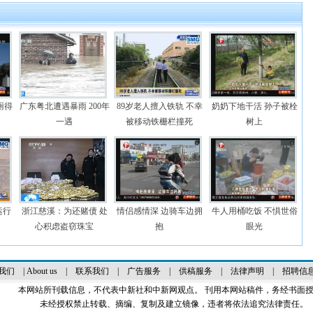
厕得
广东粤北遭遇暴雨 200年
89岁老人擅入铁轨 不幸
奶奶下地干活 孙子被栓
一遇
被移动铁栅栏撞死
树上
运行
浙江慈溪：为还赌债 处
情侣感情深 边骑车边拥
牛人用桶吃饭 不惧世俗
心积虑盗窃珠宝
抱
眼光
我们
|
About us
|
联系我们
|
广告服务
|
供稿服务
|
法律声明
|
招聘信
本网站所刊载信息，不代表中新社和中新网观点。 刊用本网站稿件，务经书面
未经授权禁止转载、摘编、复制及建立镜像，违者将依法追究法律责任。