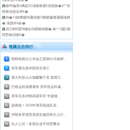
€変妇瓒冲崗鈥�
路
鏃呯編澶х唺鐚€滆礉璐濃€濆揩婊�4宀佸
暒锛佸皢浜庘€�
路
杩�15鍏嬫媺绮夐捇鐜懓鑺遍瓊灏嗘媿鍗
� 浼颁环6鈥�
路
涓浗鐞冨憳娆ф垬鍐嶇牬闂� 姝︾鑷瘉
閰嶅緱涓娾€�
视频点击排行
朝鲜电视台公布金正恩骑白马驰骋...
美军袭击致伊朗高官身亡
澳大利亚山火烟霾飘千里 新西兰...
巴格达机场遭袭前 美军抵达科威...
美军击杀伊朗高级军官 华盛顿...
超硬核！2020年海军陆战队宣...
伊朗各界谴责美国实施恐怖主义行...
扣人心弦！多国女选手绝壁攀冰