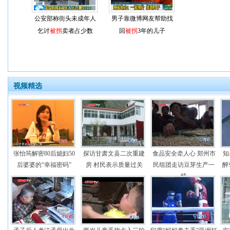
公安部称街头未成年人
男子靠微博网友帮助找
乞讨
被拐
卖者占少数
回
被拐
3年的儿子
视频精选
张怡筠解密80后媳妇50
探访甘肃文县二次重建
食品安全牵人心 郑州市
知
后婆婆的“幸福密码”
房 村民表示质量过关
民组团走访豆芽生产一
醉
线