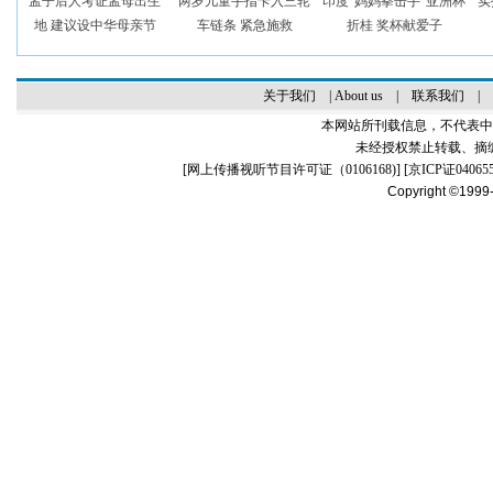
孟子后人考证孟母出生
两岁儿童手指卡入三轮
印度“妈妈拳击手”亚洲杯
实
地 建议设中华母亲节
车链条 紧急施救
折桂 奖杯献爱子
关于我们
|
About us
|
联系我们
|
本网站所刊载信息，不代表中
未经授权禁止转载、摘
[
网上传播视听节目许可证（0106168)
] [
京ICP证04065
Copyright ©1999