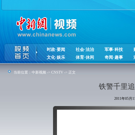
时政·要闻
社会·法治
军事·科技
文化·娱乐
体育·休闲
奇闻·趣事
当前位置：
中新视频
->
CNSTV
-> 正文
铁警千里追
2011年05月