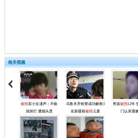
相关视频
被拐
卖小女凄声：不偷
乌鲁木齐铁警成功解救3
男孩
被拐
12年
就挨打 遭烟头烫
名新疆籍
被拐
儿童
门认亲遇