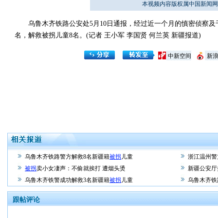
本视频内容版权属中国新闻网
乌鲁木齐铁路公安处5月10日通报，经过近一个月的慎密侦察及
名，解救被拐儿童8名。(记者 王小军 李国贤 何兰英 新疆报道)
中新空间
新
乌鲁木齐铁路警方解救8名新疆籍
被拐
儿童
浙江温州警
被拐
卖小女凄声：不偷就挨打 遭烟头烫
新疆公安厅
乌鲁木齐铁警成功解救3名新疆籍
被拐
儿童
乌鲁木齐铁
跟帖评论