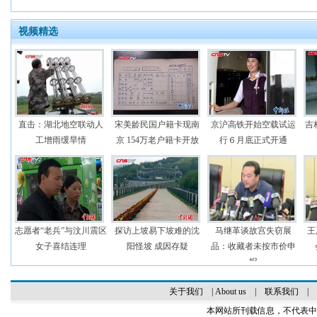
视频精选
直击：湖北地空联动人
宋美龄民国户籍卡现南
京沪高铁开始空载试运
吉
工增雨缓旱情
京 154万老户籍卡开放
行６月底正式开通
志愿者“老兵”与汶川震区
探访上坡易下坡难的沈
马继革谈故宫失窃展
王
女子喜结连理
阳怪坡 成因存疑
品：收藏者未按市价申
报
关于我们
|
About us
|
联系我们
|
本网站所刊载信息，不代表中