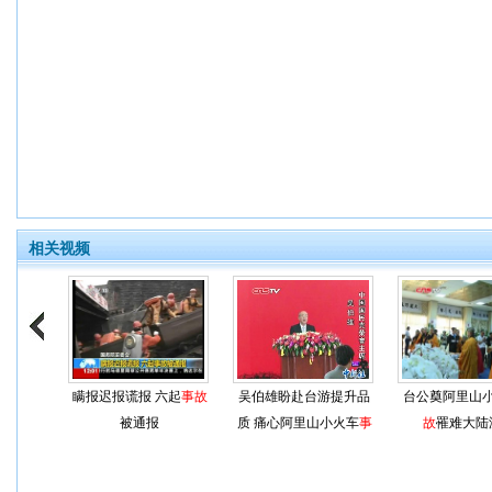
相关视频
瞒报迟报谎报 六起
事故
吴伯雄盼赴台游提升品
台公奠阿里山
被通报
质 痛心阿里山小火车
事
故
罹难大陆
故