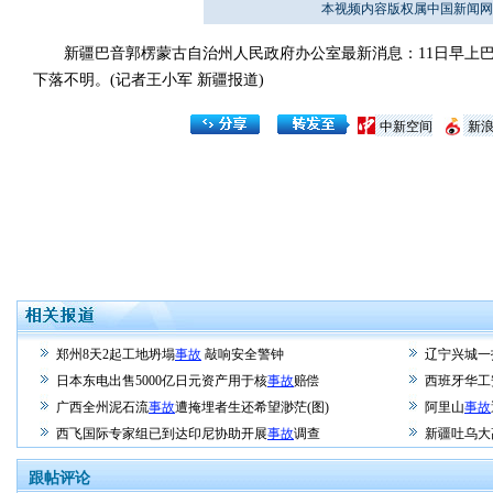
本视频内容版权属中国新闻网
新疆巴音郭楞蒙古自治州人民政府办公室最新消息：11日早上巴
下落不明。(记者王小军 新疆报道)
中新空间
新
郑州8天2起工地坍塌
事故
敲响安全警钟
辽宁兴城一
日本东电出售5000亿日元资产用于核
事故
赔偿
西班牙华工
广西全州泥石流
事故
遭掩埋者生还希望渺茫(图)
阿里山
事故
西飞国际专家组已到达印尼协助开展
事故
调查
新疆吐乌大
跟帖评论