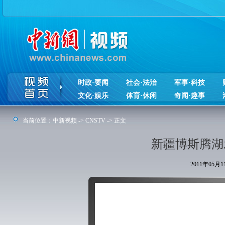
时政·要闻
社会·法治
军事·科技
文化·娱乐
体育·休闲
奇闻·趣事
当前位置：
中新视频
->
CNSTV
-> 正文
新疆博斯腾湖
2011年05月