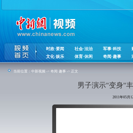
时政·要闻
社会·法治
军事·科技
文化·娱乐
体育·休闲
奇闻·趣事
当前位置：
中新视频
->
奇闻·趣事
-> 正文
男子演示"变身"
2011年05月