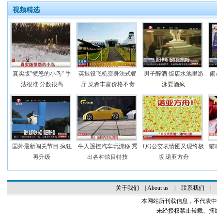
视频精选
真实版"愤怒的小鸟" 手
英退役飞机变身法式餐
男子醉酒 饭店水池里游
闹
法很准 分数很高
厅 菜肴丰富价格不贵
泳耍酒疯
国外最新闯关节目 疯狂
牛人遥控汽车玩漂移 秀
QQ公交表情图又现终极
猫
再升级
出各种炫目特技
版:诺亚方舟
关于我们
|
About us
|
联系我们
|
本网站所刊载信息，不代表中
未经授权禁止转载、摘