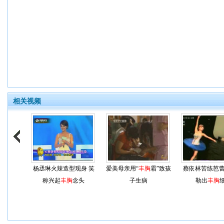
相关视频
杨丞琳火辣造型现身 笑
爱美母亲用“
丰胸
霜”致孩
蔡依林苦练芭蕾
称兴起
丰胸
念头
子生病
勒出
丰胸