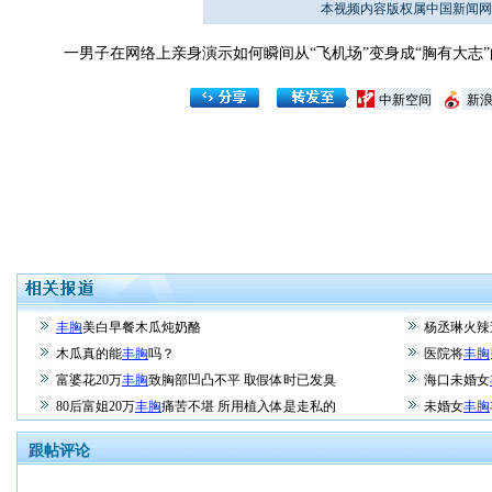
本视频内容版权属中国新闻网
一男子在网络上亲身演示如何瞬间从“飞机场”变身成“胸有大志”
中新空间
新
丰胸
美白早餐木瓜炖奶酪
杨丞琳火辣
木瓜真的能
丰胸
吗？
医院将
丰胸
富婆花20万
丰胸
致胸部凹凸不平 取假体时已发臭
海口未婚女
80后富姐20万
丰胸
痛苦不堪 所用植入体是走私的
未婚女
丰胸
跟帖评论