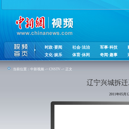
时政·要闻
社会·法治
军事·科技
文化·娱乐
体育·休闲
奇闻·趣事
当前位置：
中新视频
->
CNSTV
-> 正文
辽宁兴城拆迁
2011年05月