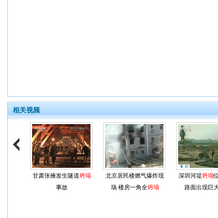
相关视频
甘肃张掖发生隧道
坍塌
北京居民楼燃气爆炸现
深圳河堤
坍塌
事故
场 楼房一角全
坍塌
路面出现巨