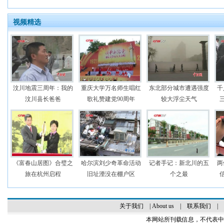
视频精选
汶川地震三周年：我的
重庆大学万名师生唱红
东北部分城市遭遇强度
千
汶川县长爸爸
歌礼赞建党90周年
较大浮尘天气
《富春山居图》合璧之
哈尔滨刘少奇革命活动
记者手记：新北川的五
两
旅在杭州启程
旧址湮没在棚户区
个之最
关于我们
|
About us
|
联系我们
|
本网站所刊载信息，不代表中