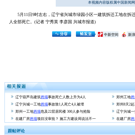
本视频内容版权属中国新闻网
5月11日9时左右，辽宁省兴城市绿园小区一建筑拆迁工地在拆迁过
人全部死亡。(记者 宁秀英 李彦国 兴城市报道)
中新空间
新
辽宁葫芦岛建筑
坍塌
事故死亡人数上升为4人
郑州工地
坍
辽宁兴城一工地
坍塌
事故致1人死亡4人被埋
郑州8天2
郑州一工地
坍塌
危及22层居民楼 300人参与抢险
辽宁兴城一
在建厂房
坍塌
项目没审批？ 施工方建设局说法不一
在建厂房
坍
跟帖评论