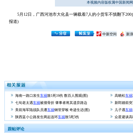
本视频内容版权属中国新闻网
5月12日，广西河池市大化县一辆载着7人的小货车不慎翻下200
报道)
中新空间
新
海南一路口发生
车祸
致1死16伤 数百人围观(图)
高晓松
车祸
七旬老太遇
车祸
被撞骨折 肇事者将其遗弃路边
新郎婚前突
美前海军陆战队员遭
车祸
钢管穿喉 奇迹生还(图)
儿子遇
车祸
陕西蓝小公路发生两起连环
车祸
致5死5伤
众星避谈高
跟帖评论