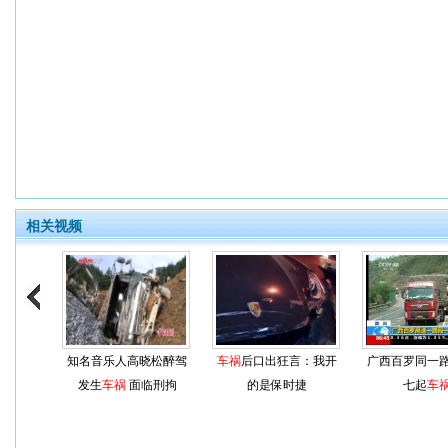
相关视频
知名音乐人高晓松醉驾
车祸
后口出狂言：我开
广西百罗同一
发生
车祸
面临刑拘
的是保时捷
七起
车