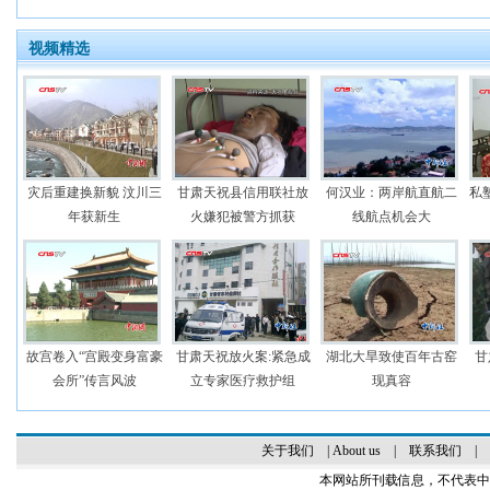
视频精选
灾后重建换新貌 汶川三
甘肃天祝县信用联社放
何汉业：两岸航直航二
私
年获新生
火嫌犯被警方抓获
线航点机会大
故宫卷入“宫殿变身富豪
甘肃天祝放火案:紧急成
湖北大旱致使百年古窑
甘
会所”传言风波
立专家医疗救护组
现真容
关于我们
|
About us
|
联系我们
|
本网站所刊载信息，不代表中