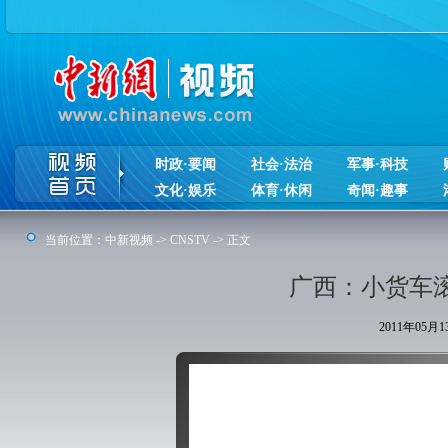
时政·要闻
社会·法治
军事·科技
文化·娱乐
体育·休闲
奇闻·趣事
当前位置：
中新视频
->
CNSTV
-> 正文
广西：小货车滚
2011年05月