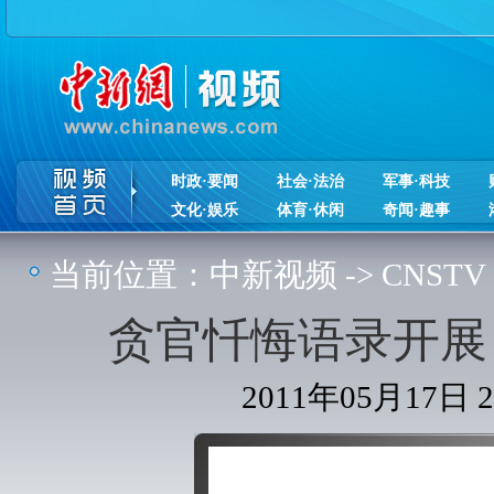
时政·要闻
社会·法治
军事·科技
文化·娱乐
体育·休闲
奇闻·趣事
当前位置：
中新视频
->
CNSTV
贪官忏悔语录开展
2011年05月17