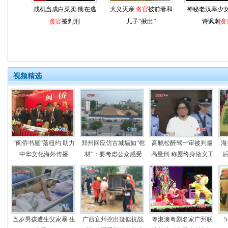
战机当成白菜卖 俄在逃
大义灭亲
贪官
被前妻和
神秘老汉率少
贪官
被判刑
儿子“揪出”
诗讽刺
贪
视频精选
“闽侨书屋”落纽约 助力
郑州回应仿古城墙如“棺
高晓松醉驾一审被判最
海
中华文化海外传播
材”：要考虑公众感受
高量刑 称愿终身做义工
后
五岁男孩遭生父家暴 生
广西宜州挖出疑似抗战
粤港澳粤剧名家广州联