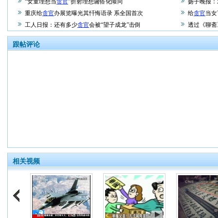
“女童理想当
贪官
”折射理想庸俗化倾向
扬子晚报：
重庆给
贪官
办展览曝光其忏悔语录 系全国首次
给
贪官
当女
工人日报：还有多少
贪官
会被“望子成龙”击倒
透过《聊斋
跟帖评论
相关视频