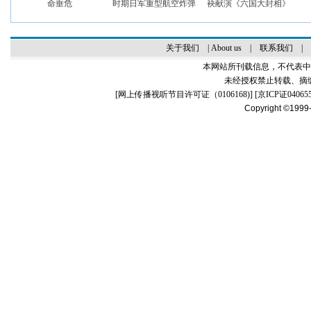
命垂危
时期日军重型航空炸弹
袂献演《六国大封相》
关于我们
|
About us
|
联系我们
|
本网站所刊载信息，不代表中
未经授权禁止转载、摘
[
网上传播视听节目许可证（0106168)
] [
京ICP证04065
Copyright ©1999