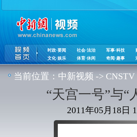
时政·要闻
社会·法治
军事·科技
文化·娱乐
体育·休闲
奇闻·趣事
当前位置：
中新视频
->
CNSTV
“天宫一号”与
2011年05月18