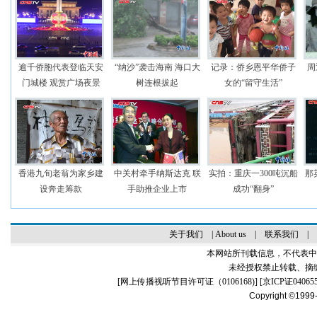
逾千侨胞代表登临天安
“纳沙”袭击海南 海口大
记录：侨乡恩平华侨子
周
门城楼 观赏广场夜景
树连根拔起
女的“留守生活”
香港九旬老翁为家乡建
中关村牵手纳斯达克 联
实拍：重庆一300吨沉船
那
设奔走筹款
手助推企业上市
成功“翻身”
关于我们
|
About us
|
联系我们
|
本网站所刊载信息，不代表中
未经授权禁止转载、摘
[
网上传播视听节目许可证（0106168)
] [
京ICP证04065
Copyright ©1999