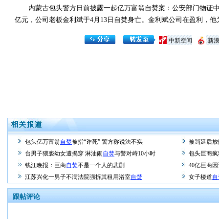
内蒙古包头警方日前披露一起亿万富翁自焚案：公安部门物证中心进
亿元，公司老板金利斌于4月13日自焚身亡。金利斌公司在盈利，他
中新空间
新
包头亿万富翁
自焚
被指“诈死” 警方称说法不实
被罚延后放
台男子猥亵幼女遭揭穿 淋油闹
自焚
与警对峙10小时
包头巨商疯
钱江晚报：巨商
自焚
不是一个人的悲剧
40亿巨商
江苏兴化一男子不满法院强拆其租用浴室
自焚
女子楼道
自
跟帖评论