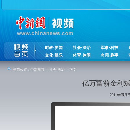
时政·要闻
社会·法治
军事·科技
文化·娱乐
体育·休闲
奇闻·趣事
当前位置：
中新视频
->
社会·法治
-> 正文
亿万富翁金利斌
2011年05月