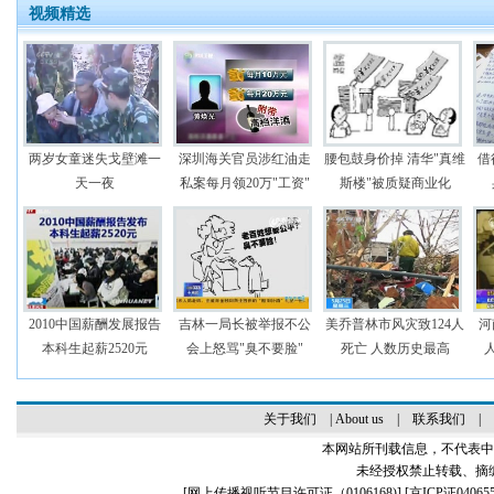
视频精选
两岁女童迷失戈壁滩一
深圳海关官员涉红油走
腰包鼓身价掉 清华"真维
借
天一夜
私案每月领20万"工资"
斯楼"被质疑商业化
2010中国薪酬发展报告
吉林一局长被举报不公
美乔普林市风灾致124人
河
本科生起薪2520元
会上怒骂"臭不要脸"
死亡 人数历史最高
关于我们
|
About us
|
联系我们
|
本网站所刊载信息，不代表中
未经授权禁止转载、摘
[
网上传播视听节目许可证（0106168)
] [
京ICP证04065