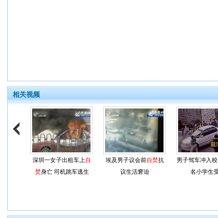
相关视频
深圳一女子出租车上
自
埃及男子议会前
自焚
抗
男子驾车冲入校
焚
身亡 司机跳车逃生
议生活窘迫
名小学生