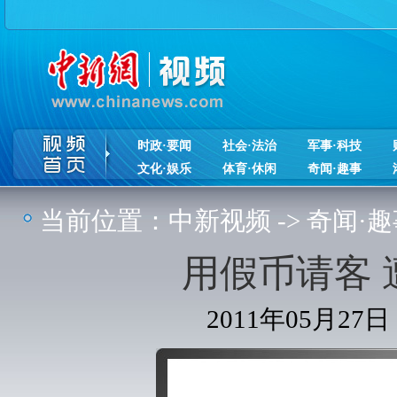
时政·要闻
社会·法治
军事·科技
文化·娱乐
体育·休闲
奇闻·趣事
当前位置：
中新视频
->
奇闻·趣
用假币请客
2011年05月27