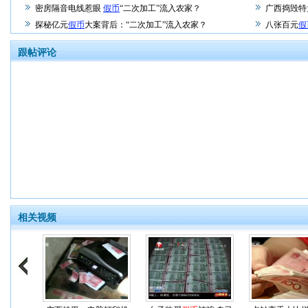
密房隔音电线惹眼
假币
“二次加工”流入农家？
广西捣毁特
探秘亿元
假币
大案背后：“二次加工”流入农家？
八张百元
假
跟帖评论
相关视频