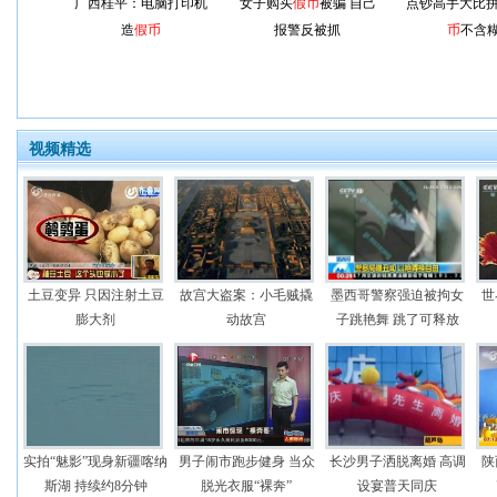
广西桂平：电脑打印机
女子购买
假币
被骗 自己
点钞高手大比拼
造
假币
报警反被抓
币
不含
视频精选
土豆变异 只因注射土豆
故宫大盗案：小毛贼撬
墨西哥警察强迫被拘女
世
膨大剂
动故宫
子跳艳舞 跳了可释放
实拍“魅影”现身新疆喀纳
男子闹市跑步健身 当众
长沙男子洒脱离婚 高调
陕
斯湖 持续约8分钟
脱光衣服“裸奔”
设宴普天同庆