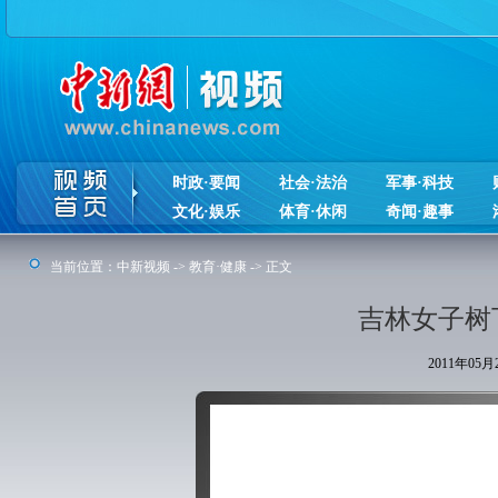
时政·要闻
社会·法治
军事·科技
文化·娱乐
体育·休闲
奇闻·趣事
当前位置：
中新视频
->
教育·健康
-> 正文
吉林女子树
2011年05