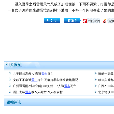
进入夏季之后雷雨天气又成了加成便饭，下雨不要紧，打雷却是
一名女子见阵雨来袭慌忙跑到树下避雨，不料一个闪电夺走了她的
中新空间
新
儿子即将高考 父亲遭
雷击
身亡
澳航一架载
女职工不幸遭
雷击
身亡 死者身着衣物被烧焦撕裂
菲律宾首都
广州遇雷雨2小时闪电300次 佛山2人遭
雷击
死亡
广西2010年
浙江去年
雷击
致22人死亡 21人在农村
北京地铁1
跟帖评论