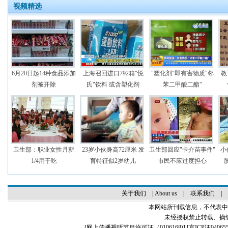
视频精选
6月20日起14种食品添加
上海召回进口792箱"悦
"塑化剂"即有害物质"邻
教
剂被开除
氏"饮料 或含塑化剂
苯二甲酸二酯"
卫生部：职业女性月薪
23岁小伙身高72厘米 发
卫生部回应"卡介苗事件"
小
1/4用于吃
育特征似2岁幼儿
市民不应过度担心
关于我们
|
About us
|
联系我们
|
本网站所刊载信息，不代表中
未经授权禁止转载、摘
[
网上传播视听节目许可证（0106168)
] [
京ICP证04065