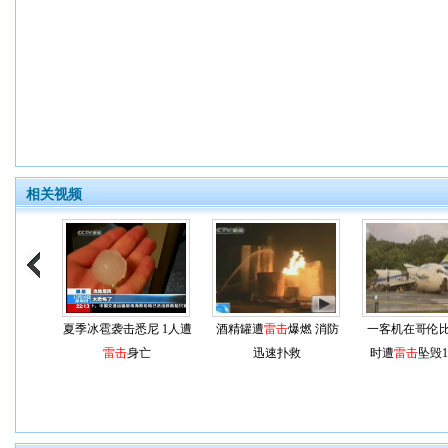
相关视频
夏季冰雹袭击悉尼 1人遭
酒精罐遭
雷击
爆燃 消防
一客机在哥伦
雷击
身亡
迅速扑救
时遭
雷击
坠毁