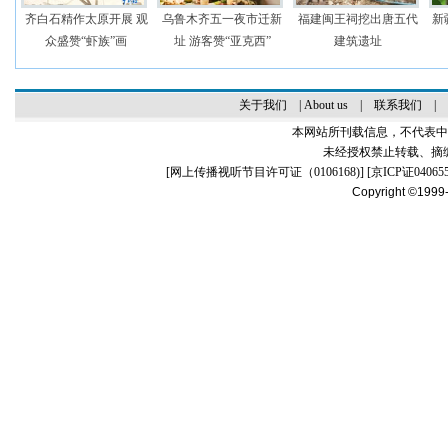
齐白石精作太原开展 观
乌鲁木齐五一夜市迁新
福建闽王祠挖出唐五代
新
众盛赞“虾族”画
址 游客赞“亚克西”
建筑遗址
关于我们
|
About us
|
联系我们
|
本网站所刊载信息，不代表中
未经授权禁止转载、摘
[
网上传播视听节目许可证（0106168)
] [
京ICP证04065
Copyright ©1999