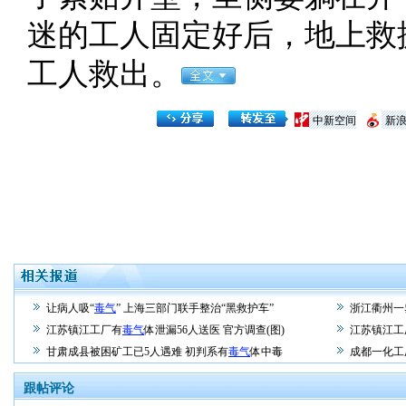
迷的工人固定好后，地上救
工人救出。
中新空间
新
让病人吸“
毒气
” 上海三部门联手整治“黑救护车”
浙江衢州一
江苏镇江工厂有
毒气
体泄漏56人送医 官方调查(图)
江苏镇江工
甘肃成县被困矿工已5人遇难 初判系有
毒气
体中毒
成都一化工
跟帖评论