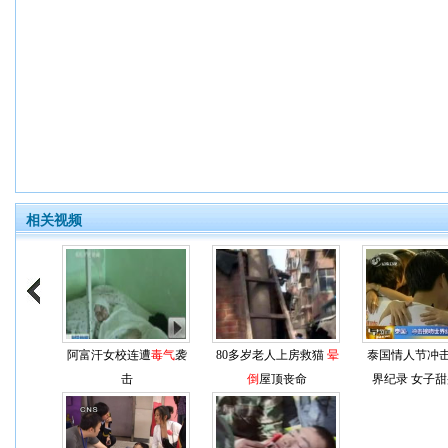
相关视频
阿富汗女校连遭
毒气
袭
80多岁老人上房救猫
晕
泰国情人节冲
击
倒
屋顶丧命
界纪录 女子甜