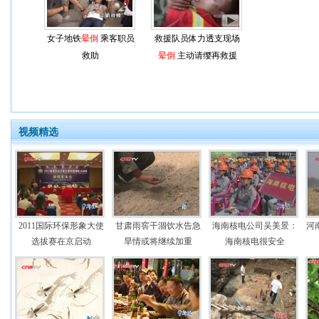
女子地铁
晕倒
乘客职员
救援队员体力透支现场
救助
晕倒
主动请缨再救援
视频精选
2011国际环保形象大使
甘肃雨窖干涸饮水告急
海南核电公司吴美景：
河
选拔赛在京启动
旱情或将继续加重
海南核电很安全