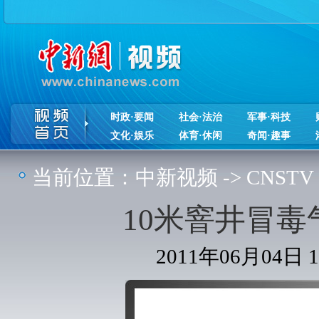
时政·要闻
社会·法治
军事·科技
文化·娱乐
体育·休闲
奇闻·趣事
当前位置：
中新视频
->
CNSTV
10米窨井冒毒
2011年06月04