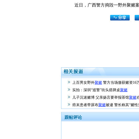
近日，广西警方捣毁一野外聚赌案件
上百男女野外
聚赌
警方当场缴获赌资16万
实拍：深圳“巡警”街头搭牌桌
聚赌
儿子沉迷赌博 父亲扬言要举报茶馆
聚赌
癌末患者带尿布
聚赌
被逮 警长称其“赌性
跟帖评论