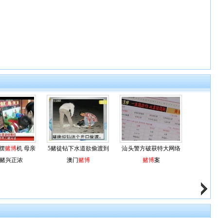
摆
赌博
机 母亲
5赌徒钻下水道欲偷渡到
汕头警方破获特大网络
赌兴正浓
澳门
赌博
赌博
案