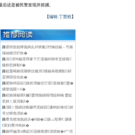
最后还是被民警发现并抓捕。
【
编辑:丁慧程
】
路
瑗跨敳鎴樺箷鎷夊紑锛氭纾婅兘鍚︿笉璐
熶紬鏈涳紵鈥�
路
涓浗90鍚庢憚褰卞笀濡備綍鎷夸笅鍥藉
鍦扮悊鎽勨€�
路
鎴戞暍鎵撹祵锛佽繖涓憾娲為噷鐨勭鐞
冨満瑕佺伀鈥�
路
闈炴硶鍩硅鏈烘瀯鑰佸笀琚寚鎵撳鐢�
鏁欒偛閮ㄢ€�
路
銆婂摢鍚掋€嬭鐢熷搧鐩楃増鐚栫崡 鐢靛
奖鍏ㄤ骇涓氣€�
路
5閮ㄤ綔鍝佽幏鑼呯浘鏂囧濂栵紒棰佸鍏
哥ぜ鍗佹湀鈥�
路
瓒充唬浼氬皢浜�8鏈�22鏃ュ彫寮€ 灏嗛
€変妇瓒冲崗鈥�
路
鏃呯編澶х唺鐚€滆礉璐濃€濆揩婊�4宀佸