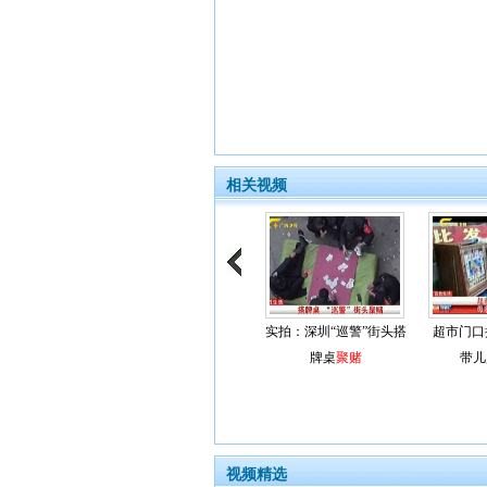
相关视频
实拍：深圳“巡警”街头搭
超市门口
牌桌
聚赌
带儿
视频精选