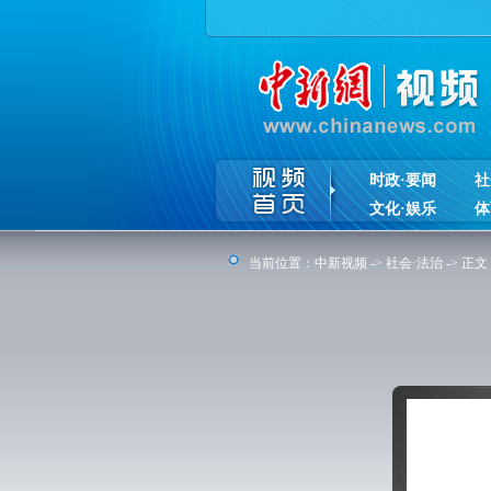
时政·要闻
社
文化·娱乐
体
当前位置：
中新视频
->
社会·法治
-> 正文