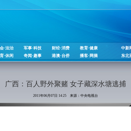
会·法治
军事·科技
财经·消费
教育·健康
中新
育·休闲
奇闻·趣事
港澳·台侨
播客·网摘
东北
广西：百人野外聚赌 女子藏深水塘逃捕
2011年06月07日 14:25 来源：中央电视台