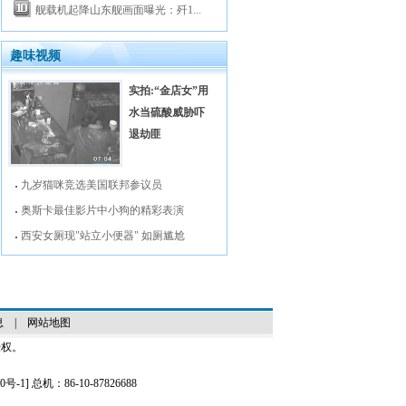
舰载机起降山东舰画面曝光：歼1...
趣味视频
实拍:“金店女”用
水当硫酸威胁吓
退劫匪
九岁猫咪竞选美国联邦参议员
奥斯卡最佳影片中小狗的精彩表演
西安女厕现"站立小便器" 如厕尴尬
息
|
网站地图
授权。
0号-1
] 总机：86-10-87826688