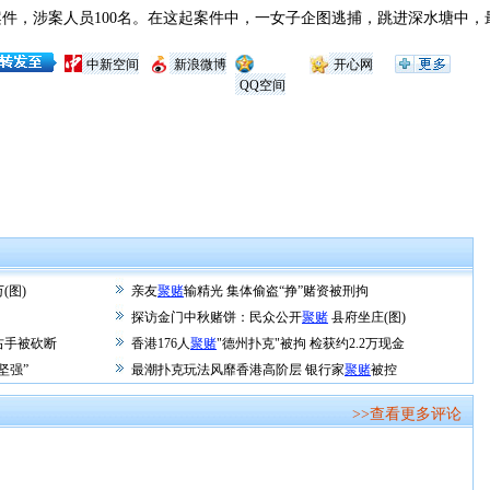
，涉案人员100名。在这起案件中，一女子企图逃捕，跳进深水塘中，
中新空间
新浪微博
开心网
QQ空间
(图)
亲友
聚赌
输精光 集体偷盗“挣”赌资被刑拘
探访金门中秋赌饼：民众公开
聚赌
县府坐庄(图)
右手被砍断
香港176人
聚赌
"德州扑克"被拘 检获约2.2万现金
坚强”
最潮扑克玩法风靡香港高阶层 银行家
聚赌
被控
>>查看更多评论