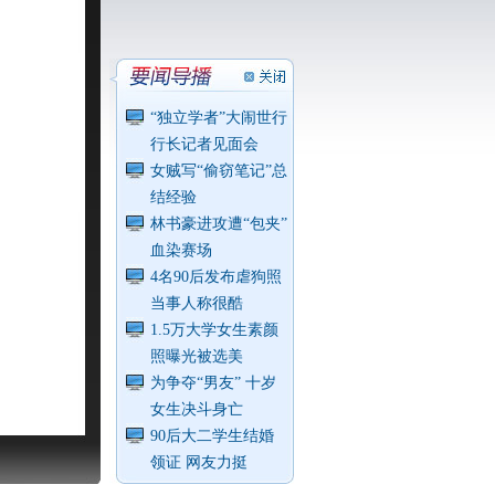
“独立学者”大闹世行
行长记者见面会
女贼写“偷窃笔记”总
结经验
林书豪进攻遭“包夹”
血染赛场
4名90后发布虐狗照
当事人称很酷
1.5万大学女生素颜
照曝光被选美
为争夺“男友” 十岁
女生决斗身亡
90后大二学生结婚
领证 网友力挺