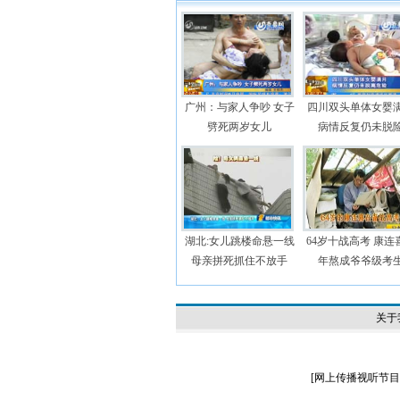
广州：与家人争吵 女子
四川双头单体女婴
劈死两岁女儿
病情反复仍未脱
湖北:女儿跳楼命悬一线
64岁十战高考 康连喜
母亲拼死抓住不放手
年熬成爷爷级考
关于
[
网上传播视听节目许可