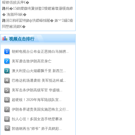
暒锛佸皢浜庘€�
路
杩�15鍏嬫媺绮夐捇鐜懓鑺遍瓊灏嗘媿鍗
� 浼颁环6鈥�
路
涓浗鐞冨憳娆ф垬鍐嶇牬闂� 姝︾鑷瘉
閰嶅緱涓娾€�
视频点击排行
朝鲜电视台公布金正恩骑白马驰骋...
美军袭击致伊朗高官身亡
澳大利亚山火烟霾飘千里 新西兰...
巴格达机场遭袭前 美军抵达科威...
美军击杀伊朗高级军官 华盛顿...
超硬核！2020年海军陆战队宣...
伊朗各界谴责美国实施恐怖主义行...
扣人心弦！多国女选手绝壁攀冰
郭德纲再当“师爷” 弟子高鹤彩...