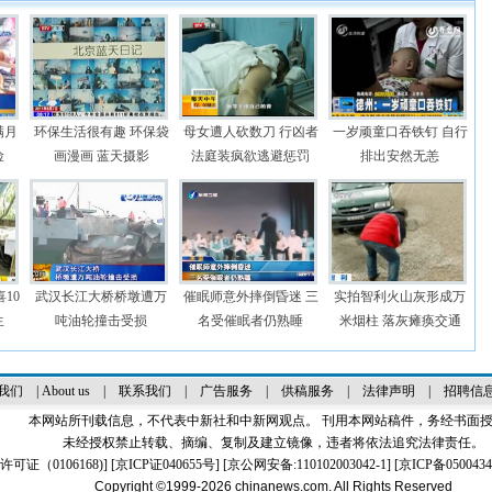
满月
环保生活很有趣 环保袋
母女遭人砍数刀 行凶者
一岁顽童口吞铁钉 自行
险
画漫画 蓝天摄影
法庭装疯欲逃避惩罚
排出安然无恙
10
武汉长江大桥桥墩遭万
催眠师意外摔倒昏迷 三
实拍智利火山灰形成万
生
吨油轮撞击受损
名受催眠者仍熟睡
米烟柱 落灰瘫痪交通
我们
|
About us
|
联系我们
|
广告服务
|
供稿服务
|
法律声明
|
招聘信
本网站所刊载信息，不代表中新社和中新网观点。 刊用本网站稿件，务经书面
未经授权禁止转载、摘编、复制及建立镜像，违者将依法追究法律责任。
证（0106168)
] [
京ICP证040655号
] [京公网安备:110102003042-1] [
京ICP备0500434
Copyright ©1999-2026
chinanews.com. All Rights Reserved