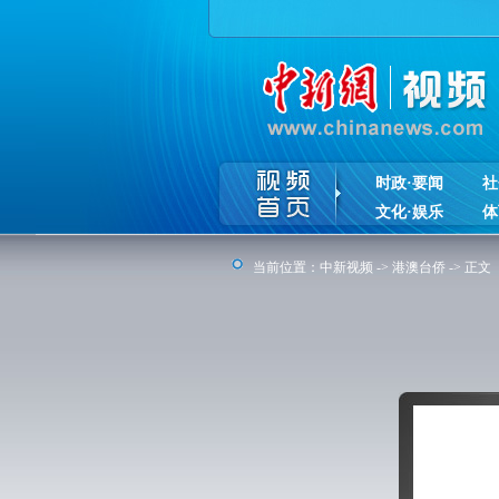
时政·要闻
社
文化·娱乐
体
当前位置：
中新视频
->
港澳台侨
-> 正文