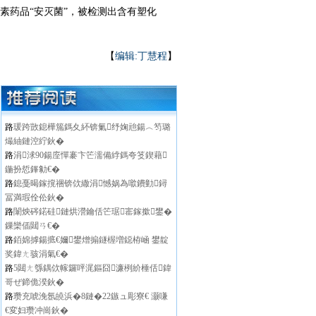
药品“安灭菌”，被检测出含有塑化
【
编辑:丁慧程
】
路
瑗跨敳鎴樺箷鎷夊紑锛氭纾婅兘鍚︿笉璐
熶紬鏈涳紵鈥�
路
涓浗90鍚庢憚褰卞笀濡備綍鎷夸笅鍥藉
鍦扮悊鎽勨€�
路
鎴戞暍鎵撹祵锛佽繖涓憾娲為噷鐨勭鐞
冨満瑕佺伀鈥�
路
闈炴硶鍩硅鏈烘瀯鑰佸笀琚寚鎵撳鐢�
鏁欒偛閮ㄢ€�
路
銆婂摢鍚掋€嬭鐢熷搧鐩楃増鐚栫崡 鐢靛
奖鍏ㄤ骇涓氣€�
路
5閮ㄤ綔鍝佽幏鑼呯浘鏂囧濂栵紒棰佸鍏
哥ぜ鍗佹湀鈥�
路
瓒充唬浼氬皢浜�8鏈�22鏃ュ彫寮€ 灏嗛
€変妇瓒冲崗鈥�