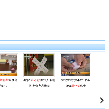
塑化剂
浓度高
粤涉“
塑化剂
”案法人被刑
湖北发现“摔不烂”果冻
达90%
拘 彻查产品流向
疑似
塑化剂
作祟