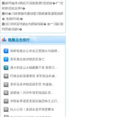
路
鏃呯編澶х唺鐚€滆礉璐濃€濆揩婊�4宀佸
暒锛佸皢浜庘€�
路
杩�15鍏嬫媺绮夐捇鐜懓鑺遍瓊灏嗘媿鍗
� 浼颁环6鈥�
路
涓浗鐞冨憳娆ф垬鍐嶇牬闂� 姝︾鑷瘉
閰嶅緱涓娾€�
视频点击排行
朝鲜电视台公布金正恩骑白马驰骋...
美军袭击致伊朗高官身亡
澳大利亚山火烟霾飘千里 新西兰...
巴格达机场遭袭前 美军抵达科威...
美军击杀伊朗高级军官 华盛顿...
超硬核！2020年海军陆战队宣...
伊朗各界谴责美国实施恐怖主义行...
扣人心弦！多国女选手绝壁攀冰