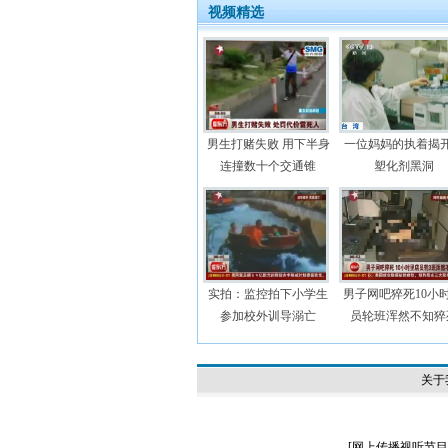
视频精选
男生打赌失败 用下半身
一位妈妈的执着揭
连撞数十个交通锥
塑化剂黑洞
实拍：监控拍下小学生
男子网吧猝死10小时
参加校外训导溺亡
员轮班浑然不知猝
关于
[
网上传播视听节目许可