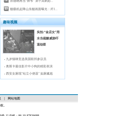
郭德纲再当“师爷” 弟子高鹤彩...
舰载机起降山东舰画面曝光：歼1...
趣味视频
实拍:“金店女”用
水当硫酸威胁吓
退劫匪
九岁猫咪竞选美国联邦参议员
奥斯卡最佳影片中小狗的精彩表演
西安女厕现"站立小便器" 如厕尴尬
息
|
网站地图
授权。
0号-1
] 总机：86-10-87826688