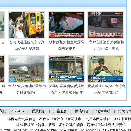
开台
台湾铁道迷租火车专列
槟榔西施为抢生意露胸
商户在路边公然卖情趣
做婚车迎娶新娘
引诱消费者
用品引路人尴尬
 店
台湾:247人落地后苦等35
怀孕职员欲离职反挨揍
挑战活埋100小时 台湾魔
死
分钟开廊桥门
流产 女老板被判两年
术师虚弱“出土”
我们
|
About us
|
联系我们
|
广告服务
|
供稿服务
|
法律声明
|
招聘信
本网站所刊载信息，不代表中新社和中新网观点。 刊用本网站稿件，务经书面
未经授权禁止转载、摘编、复制及建立镜像，违者将依法追究法律责任。
证（0106168)
] [
京ICP证040655号
] [京公网安备:110102003042-1] [
京ICP备0500434