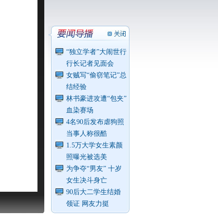
“独立学者”大闹世行
行长记者见面会
女贼写“偷窃笔记”总
结经验
林书豪进攻遭“包夹”
血染赛场
4名90后发布虐狗照
当事人称很酷
1.5万大学女生素颜
照曝光被选美
为争夺“男友” 十岁
女生决斗身亡
90后大二学生结婚
领证 网友力挺