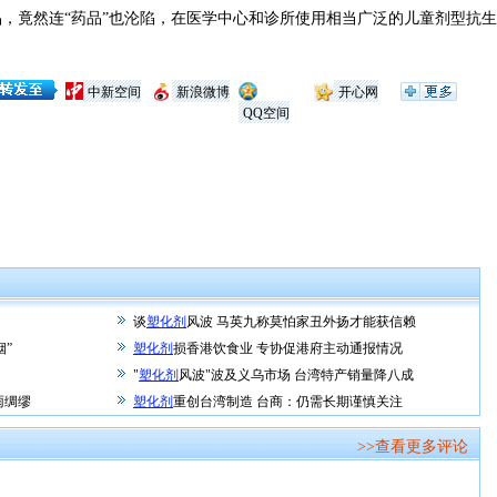
竟然连“药品”也沦陷，在医学中心和诊所使用相当广泛的儿童剂型抗生素
中新空间
新浪微博
开心网
QQ空间
谈
塑化剂
风波 马英九称莫怕家丑外扬才能获信赖
烟”
塑化剂
损香港饮食业 专协促港府主动通报情况
"
塑化剂
风波"波及义乌市场 台湾特产销量降八成
雨绸缪
塑化剂
重创台湾制造 台商：仍需长期谨慎关注
>>查看更多评论