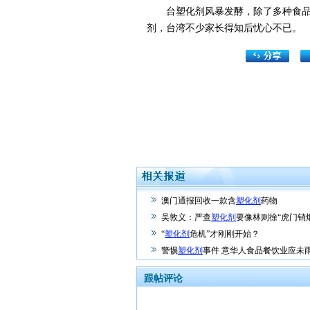
台塑化剂风暴发酵，除了多种食品，
剂，台湾不少家长得知后忧心不已。
澳门通报回收一款含
塑化剂
药物
吴敦义：严查
塑化剂
要像林则徐“虎门销
“
塑化剂
危机”才刚刚开始？
警惕
塑化剂
事件 意华人食品餐饮业应未
跟帖评论