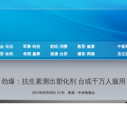
会·法治
军事·科技
财经·消费
教育·健康
中新
育·休闲
奇闻·趣事
港澳·台侨
播客·网摘
东北
劲爆：抗生素测出塑化剂 台或千万人服用
2011年06月08日 15:36 来源：中央电视台