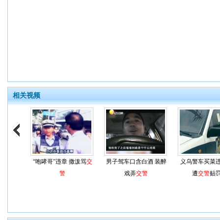
相关视频
“咆哮哥”违章 撒泼骂
交
男子驾车口含白酒 装醉
义乌警车买菜
警
戏弄
交警
遭
交警
贴