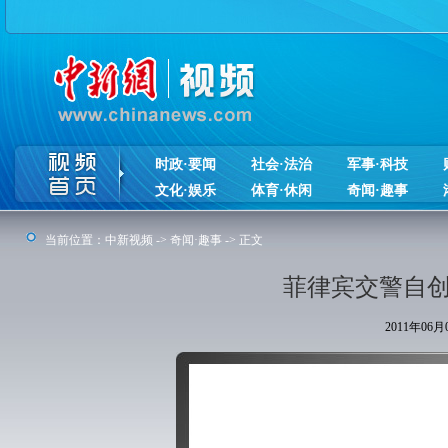
时政·要闻
社会·法治
军事·科技
文化·娱乐
体育·休闲
奇闻·趣事
当前位置：
中新视频
->
奇闻·趣事
-> 正文
菲律宾交警自创
2011年06