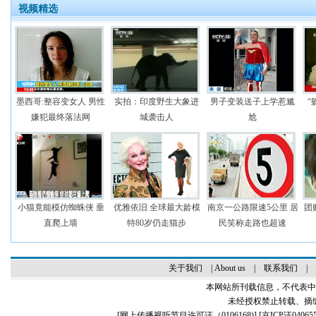
视频精选
墨西哥:整容变女人 男性
实拍：印度野生大象进
男子变装送子上学惹尴
“
嫌犯最终落法网
城袭击人
尬
小猫竟能模仿蜘蛛侠 垂
优雅依旧 全球最大龄模
南京一公路限速5公里 居
团
直爬上墙
特80岁仍走猫步
民笑称走路也超速
关于我们
|
About us
|
联系我们
|
本网站所刊载信息，不代表中
未经授权禁止转载、摘
[
网上传播视听节目许可证（0106168)
] [
京ICP证04065