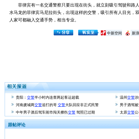
菲律宾有一名交通警察只要出现在街头，就立刻吸引驾驶和路人
水马龙的菲律宾马尼拉街头，出现这样的交警，吸引所有人目光，
人家可都融入交通手势，相当专业。
中新空间
新
贵阳：
交警
半小时内连查两起客运超载
温州
交警
涉
河南虞城两
交警
追打的哥
交警
大队回应非正式民警
男子酒驾被
中年男子酒后驾车闹市闯关擦伤
交警
驾照已过期
太原
交警
公
跟帖评论