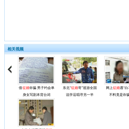
相关视频
借
征婚
诈骗 男子约会单
东北“
征婚
哥”巡游全国
网上
征婚
遇“白
身女写剧本背台词
说学逗唱寻另一半
不料竟是诈