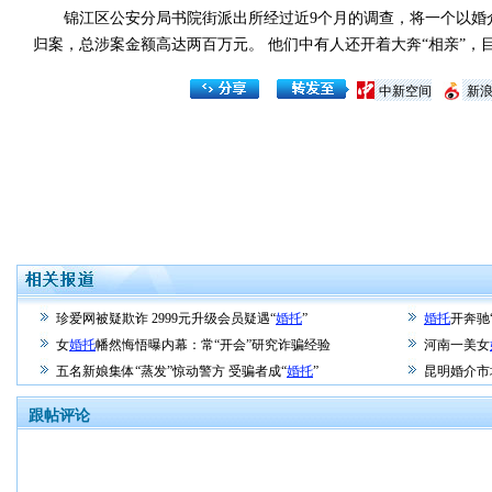
锦江区公安分局书院街派出所经过近9个月的调查，将一个以婚介
归案，总涉案金额高达两百万元。 他们中有人还开着大奔“相亲”，
中新空间
新
珍爱网被疑欺诈 2999元升级会员疑遇“
婚托
”
婚托
开奔驰
女
婚托
幡然悔悟曝内幕：常“开会”研究诈骗经验
河南一美女
五名新娘集体“蒸发”惊动警方 受骗者成“
婚托
”
昆明婚介市
跟帖评论