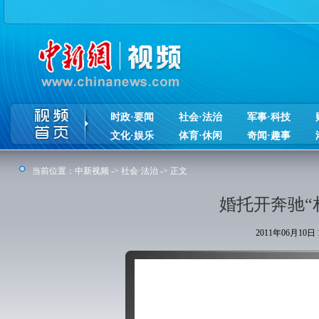
时政·要闻
社会·法治
军事·科技
文化·娱乐
体育·休闲
奇闻·趣事
当前位置：
中新视频
->
社会·法治
-> 正文
婚托开奔驰“
2011年06月10