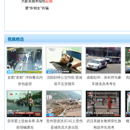
大龄未婚男报纸
征婚
遭“传销女”诈骗
视频精选
妄图“发财” 洋快餐店内
沈阳好样公交司机 昏迷
成都彭州：加长悍马豪
危
拎包盗窃
前不忘安顿车
车接送高考考生
堂哥爱上堂妹未果 高考
贵州望谟洪灾242人受伤
武汉美丽女教师穿红旗
楼
前强碱袭击
县城伤员大多出院
袍送学生高考