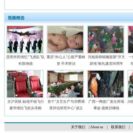
视频精选
昆明市民情忆“飞虎队”队
重庆“外心人”心脏严重畸
河南厨师精雕面塑“开天
一
长陈纳德
形 手术矫治
辟地”献礼建党90周年
京沪高铁 贴地平稳飞行
首个"文艺生产与消费调
广西一陶瓷厂发生坍塌
2
豪华堪比飞机头等舱
查评估研究中心"成立
事故 搜救仍继续
关于我们
|
About us
|
联系我们
|