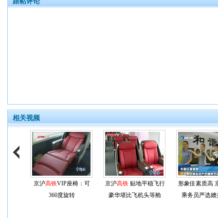
跟帖评论
相关视频
京沪
高铁
VIP座椅：可
京沪
高铁
贴地平稳飞行
形象佳素质高 
360度旋转
豪华堪比飞机头等舱
乘务员严选媲