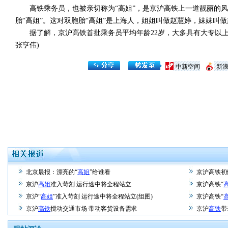
高铁乘务员，也被亲切称为“高姐”，是京沪高铁上一道靓丽的风景
胎“高姐”。这对双胞胎“高姐”是上海人，姐姐叫做赵慧婷，妹妹叫做
据了解，京沪高铁首批乘务员平均年龄22岁，大多具有大专以上学
张亨伟)
中新空间
新
北京晨报：漂亮的“
高姐
”给谁看
京沪高铁初
京沪
高姐
准入苛刻 运行途中将全程站立
京沪高铁“
京沪“
高姐
”准入苛刻 运行途中将全程站立(组图)
京沪高铁“
京沪
高铁
搅动交通市场 带动客货设备需求
京沪
高铁
带