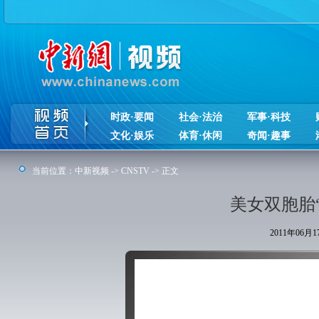
时政·要闻
社会·法治
军事·科技
文化·娱乐
体育·休闲
奇闻·趣事
当前位置：
中新视频
->
CNSTV
-> 正文
美女双胞胎
2011年06月