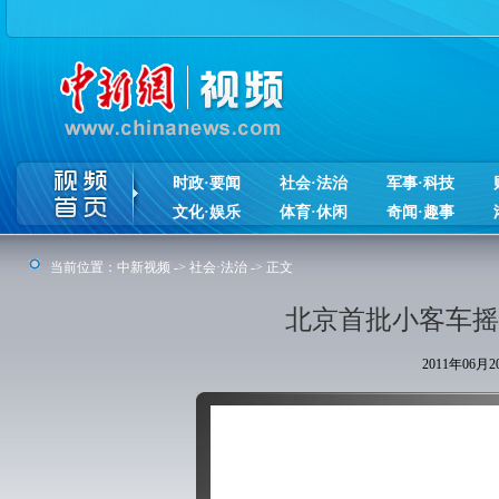
时政·要闻
社会·法治
军事·科技
文化·娱乐
体育·休闲
奇闻·趣事
当前位置：
中新视频
->
社会·法治
-> 正文
北京首批小客车摇
2011年06月