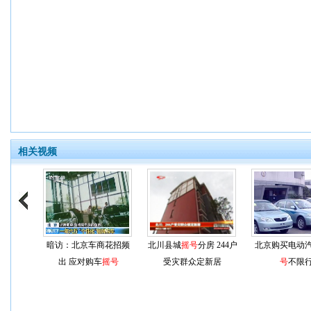
相关视频
暗访：北京车商花招频
北川县城
摇号
分房 244户
北京购买电动
出 应对购车
摇号
受灾群众定新居
号
不限