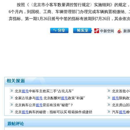
按照《〈北京市小客车数量调控暂行规定〉实施细则》的规定，摇
6个月内，到国税、工商、车辆管理部门办理完成车辆购置税缴纳、
弃指标。第一期1月26日摇号中签的指标有效期到7月26日，其余依
中新空间
新
北京
摇号
中标车主抢买二手“占坑儿车”
北京首批小
全家占坑参与
摇号
北京酝酿对
摇号
政策“补漏”
摇号
限购政
北京购车公开
摇号
背后有没有“秘密”？
北京房山区
北京
摇号
购车的秘密：指标可以买 暗箱操作成捷径
汽车
摇号
难
跟帖评论