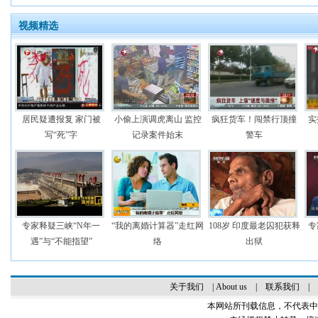
视频精选
居民疑遭报复 家门被
小偷上演调虎离山 监控
疯狂货车！闯禁行顶撞
实
写“死”字
记录案件始末
警车
专家释疑三峡“N年一
“我的离婚计算器”走红网
108岁 印度最老囚犯获释
专
遇”与“不能指望”
络
出狱
关于我们
|
About us
|
联系我们
|
本网站所刊载信息，不代表中