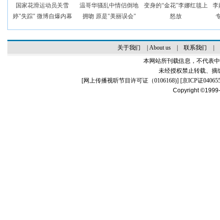
国家花滑运动员关雪
温哥华骚乱中情侣倒地
变身的“金花”李娜红毯上
李
婷"失踪" 微博自爆内幕
拥吻 原是"美丽误会"
怒放
关于我们
|
About us
|
联系我们
|
本网站所刊载信息，不代表中
未经授权禁止转载、摘
[
网上传播视听节目许可证（0106168)
] [
京ICP证04065
Copyright ©1999