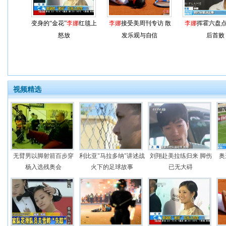
变身的“金花”
李娜
红毯上
李娜
接受美周刊专访 散
李娜
挥霍六盘点
怒放
发乐观与自信
后首败
视频精选
无臂男以脚射箭百步穿
利比亚"马拉多纳"讲述战
刘翔赴美拉练归来 脚伤
奥
杨入选残奥会
火下的足球故事
已无大碍