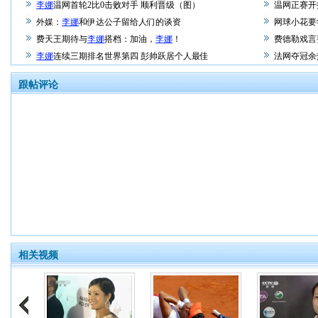
李娜
温网首轮2比0击败对手 顺利晋级（图）
温网正赛开
外媒：
李娜
和伊达公子留给人们的谈资
网球小花要
费天王期待与
李娜
搭档：加油，
李娜
！
费德勒戏言
李娜
连续三期排名世界第四 彭帅跃居个人最佳
法网夺冠余
跟帖评论
相关视频