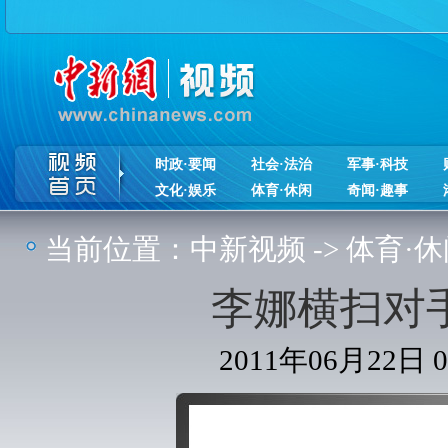
时政·要闻
社会·法治
军事·科技
文化·娱乐
体育·休闲
奇闻·趣事
当前位置：
中新视频
->
体育·休
李娜横扫对
2011年06月22