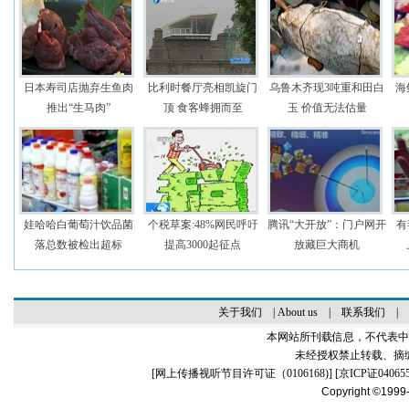
日本寿司店抛弃生鱼肉
比利时餐厅亮相凯旋门
乌鲁木齐现3吨重和田白
海
推出“生马肉”
顶 食客蜂拥而至
玉 价值无法估量
娃哈哈白葡萄汁饮品菌
个税草案:48%网民呼吁
腾讯“大开放”：门户网开
有
落总数被检出超标
提高3000起征点
放藏巨大商机
关于我们
|
About us
|
联系我们
|
本网站所刊载信息，不代表中
未经授权禁止转载、摘
[
网上传播视听节目许可证（0106168)
] [
京ICP证04065
Copyright ©1999