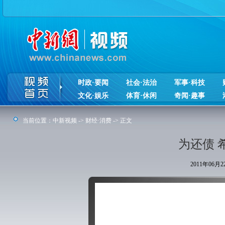
时政·要闻
社会·法治
军事·科技
文化·娱乐
体育·休闲
奇闻·趣事
当前位置：
中新视频
->
财经·消费
-> 正文
为还债 
2011年06月