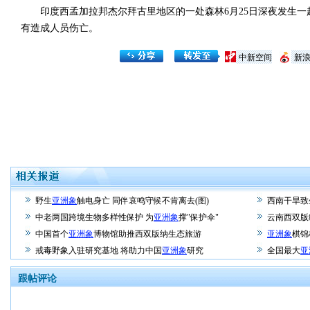
印度西孟加拉邦杰尔拜古里地区的一处森林6月25日深夜发生一
有造成人员伤亡。
中新空间
新
野生
亚洲象
触电身亡 同伴哀鸣守候不肯离去(图)
西南干旱致
中老两国跨境生物多样性保护 为
亚洲象
撑"保护伞"
云南西双版
中国首个
亚洲象
博物馆助推西双版纳生态旅游
亚洲象
棋锦
戒毒野象入驻研究基地 将助力中国
亚洲象
研究
全国最大
亚
跟帖评论