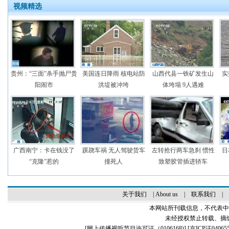
视频精选
贵州：“三面”杀手抛尸贵
美国连日降雨 核电站防
山西代县一铁矿发生山
实
阳闹市
洪堤被冲垮
体垮塌 9人遇难
广西南宁：卡在钱没了
蹊跷车祸 无人驾驶货车
左转抢行两车急刹 惯性
日
“克隆”惹的
撞死人
致塑胶管插进轿车
关于我们
|
About us
|
联系我们
|
本网站所刊载信息，不代表中
未经授权禁止转载、摘
[
网上传播视听节目许可证（0106168)
] [
京ICP证04065