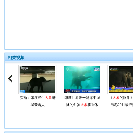
相关视频
实拍：印度野生
大象
进
印度世界唯一能海中游
《
大象
的眼泪
城袭击人
泳的61岁
大象
将退休
号称2011最