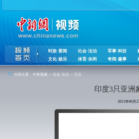
时政·要闻
社会·法治
军事·科技
文化·娱乐
体育·休闲
奇闻·趣事
当前位置：
中新视频
->
社会·法治
-> 正文
印度3只亚洲
2011年06月