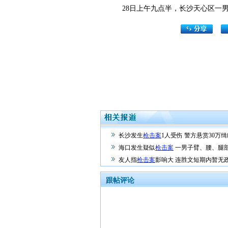
28日上午九点半，长沙天心区一男
长沙发生
枪击案
1人受伤 警方悬赏30万缉
海口发生疑似
枪击案
一男子臂、腰、腿
友人指
枪击案
影响大 连胜文短期内暂无
跟帖评论