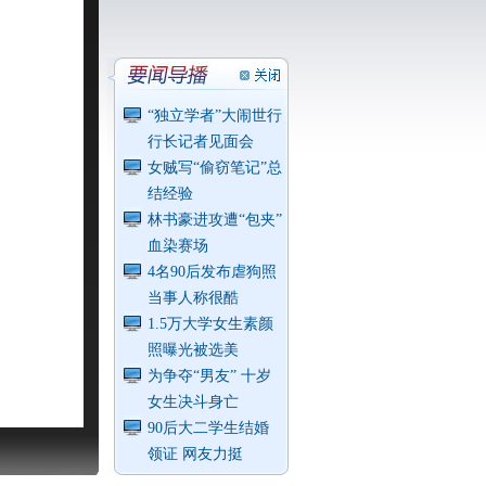
“独立学者”大闹世行
行长记者见面会
女贼写“偷窃笔记”总
结经验
林书豪进攻遭“包夹”
血染赛场
4名90后发布虐狗照
当事人称很酷
1.5万大学女生素颜
照曝光被选美
为争夺“男友” 十岁
女生决斗身亡
90后大二学生结婚
领证 网友力挺