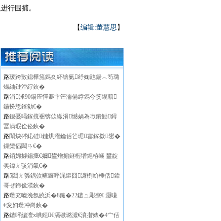
人进行围捕。
【
编辑:董慧思
】
路
瑗跨敳鎴樺箷鎷夊紑锛氭纾婅兘鍚︿笉璐
熶紬鏈涳紵鈥�
路
涓浗90鍚庢憚褰卞笀濡備綍鎷夸笅鍥藉
鍦扮悊鎽勨€�
路
鎴戞暍鎵撹祵锛佽繖涓憾娲為噷鐨勭鐞
冨満瑕佺伀鈥�
路
闈炴硶鍩硅鏈烘瀯鑰佸笀琚寚鎵撳鐢�
鏁欒偛閮ㄢ€�
路
銆婂摢鍚掋€嬭鐢熷搧鐩楃増鐚栫崡 鐢靛
奖鍏ㄤ骇涓氣€�
路
5閮ㄤ綔鍝佽幏鑼呯浘鏂囧濂栵紒棰佸鍏
哥ぜ鍗佹湀鈥�
路
瓒充唬浼氬皢浜�8鏈�22鏃ュ彫寮€ 灏嗛
€変妇瓒冲崗鈥�
路
鏃呯編澶х唺鐚€滆礉璐濃€濆揩婊�4宀佸