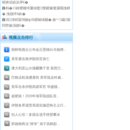
暒锛佸皢浜庘€�
路
杩�15鍏嬫媺绮夐捇鐜懓鑺遍瓊灏嗘媿鍗
� 浼颁环6鈥�
路
涓浗鐞冨憳娆ф垬鍐嶇牬闂� 姝︾鑷瘉
閰嶅緱涓娾€�
视频点击排行
朝鲜电视台公布金正恩骑白马驰骋...
美军袭击致伊朗高官身亡
澳大利亚山火烟霾飘千里 新西兰...
巴格达机场遭袭前 美军抵达科威...
美军击杀伊朗高级军官 华盛顿...
超硬核！2020年海军陆战队宣...
伊朗各界谴责美国实施恐怖主义行...
扣人心弦！多国女选手绝壁攀冰
郭德纲再当“师爷” 弟子高鹤彩...