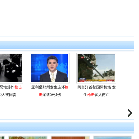
恶性爆炸
枪击
亚利桑那州发生连环
枪
阿富汗首都国际机场 发
20人被问责
击
案致5死1伤
生
枪击
多人伤亡