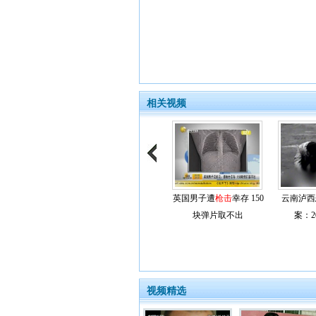
相关视频
英国男子遭
枪击
幸存 150
云南泸西
块弹片取不出
案：
视频精选