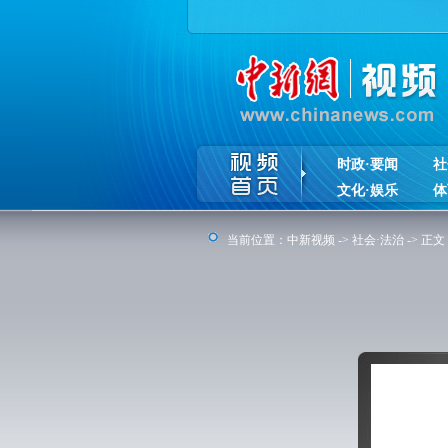
时政·要闻
社
文化·娱乐
体
当前位置：
中新视频
->
社会·法治
-> 正文