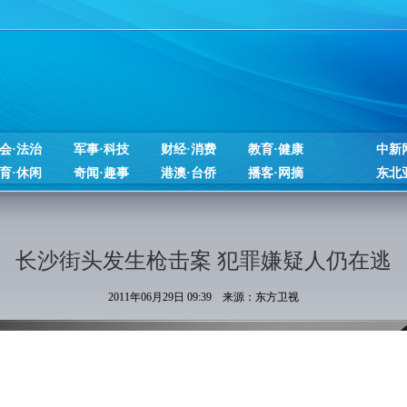
会·法治
军事·科技
财经·消费
教育·健康
中新
育·休闲
奇闻·趣事
港澳·台侨
播客·网摘
东北
长沙街头发生枪击案 犯罪嫌疑人仍在逃
2011年06月29日 09:39 来源：东方卫视