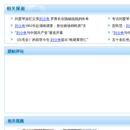
刘爱琴追忆父亲
刘少奇
罗青长在隐秘战线的传奇
专访刘爱琴
刘少奇
1961年赴湖南调查：曾住猪场饲料房7天
贺民范：
刘
“
刘少奇
与中国共产党”展览开幕
“
刘少奇
与
《白毛女》的前世今生:
刘少奇
提出“枪毙黄世仁”
五十名红色
跟帖评论
相关视频