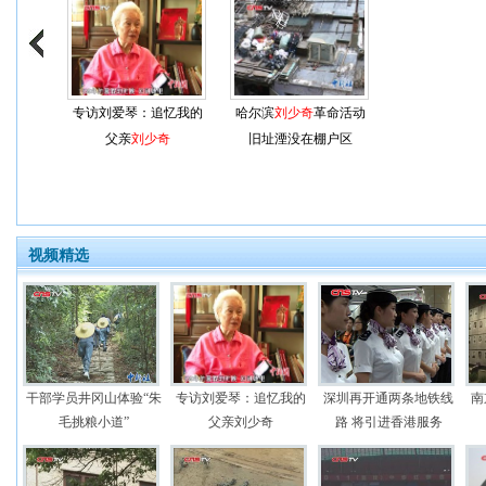
专访刘爱琴：追忆我的
哈尔滨
刘少奇
革命活动
父亲
刘少奇
旧址湮没在棚户区
视频精选
干部学员井冈山体验“朱
专访刘爱琴：追忆我的
深圳再开通两条地铁线
南
毛挑粮小道”
父亲刘少奇
路 将引进香港服务