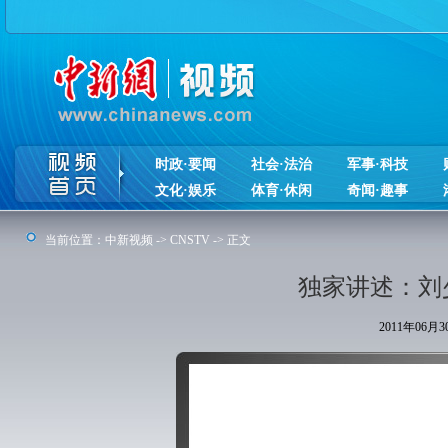
时政·要闻
社会·法治
军事·科技
文化·娱乐
体育·休闲
奇闻·趣事
当前位置：
中新视频
->
CNSTV
-> 正文
独家讲述：刘
2011年06月