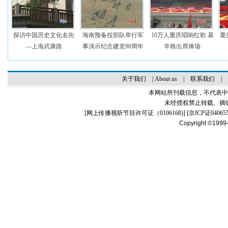
探访中国历史文化名街
海南预备役部队举行军
10万人重庆唱响红歌 基
重
—上海武康路
事演示纪念建党90周年
辛格出席捧场
关于我们
|
About us
|
联系我们
|
本网站所刊载信息，不代表中
未经授权禁止转载、摘
[
网上传播视听节目许可证（0106168)
] [
京ICP证04065
Copyright ©1999