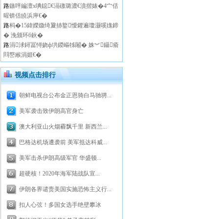
路
鏃呯編澶х唺鐚€滆礉璐濃€濆揩婊�4宀佸
暒锛佸皢浜庘€�
路
杩�15鍏嬫媺绮夐捇鐜懓鑺遍瓊灏嗘媿鍗
� 浼颁环6鈥�
路
涓浗鐞冨憳娆ф垬鍐嶇牬闂� 姝︾鑷瘉
閰嶅緱涓娾€�
视频点击排行
朝鲜电视台公布金正恩骑白马驰骋...
美军袭击致伊朗高官身亡
澳大利亚山火烟霾飘千里 新西兰...
巴格达机场遭袭前 美军抵达科威...
美军击杀伊朗高级军官 华盛顿...
超硬核！2020年海军陆战队宣...
伊朗各界谴责美国实施恐怖主义行...
扣人心弦！多国女选手绝壁攀冰