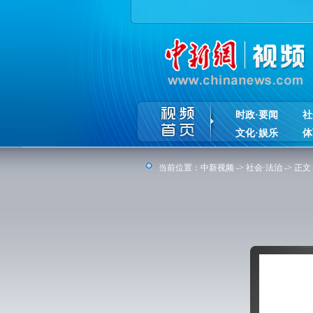
时政·要闻
社
文化·娱乐
体
当前位置：
中新视频
->
社会·法治
-> 正文