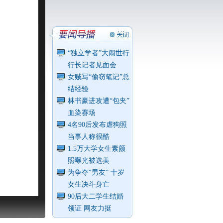
“独立学者”大闹世行
行长记者见面会
女贼写“偷窃笔记”总
结经验
林书豪进攻遭“包夹”
血染赛场
4名90后发布虐狗照
当事人称很酷
1.5万大学女生素颜
照曝光被选美
为争夺“男友” 十岁
女生决斗身亡
90后大二学生结婚
领证 网友力挺