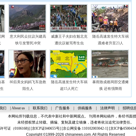
黑网
意大利民众抗议兴建高
威廉王子夫妇在魁北克
随岳高速发生特大车祸
元
铁引发警民冲突
遭抗议被骂寄生虫
遇难者升至23人
路基
80后美女妈妈飞车急救
随岳高速发生特大车祸
暴雨致成都局部交通瘫
学生
陌生人
超15人死亡
痪 还有强降雨
我们
|
About us
|
联系我们
|
广告服务
|
供稿服务
|
法律声明
|
招聘信
本网站所刊载信息，不代表中新社和中新网观点。 刊用本网站稿件，务经书面
未经授权禁止转载、摘编、复制及建立镜像，违者将依法追究法律责任。
证（0106168)
] [
京ICP证040655号
] [京公网安备:110102003042-1] [
京ICP备0500434
Copyright ©1999-2026
chinanews.com. All Rights Reserved