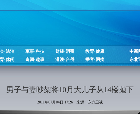
会·法治
军事·科技
财经·消费
教育·健康
中新
育·休闲
奇闻·趣事
港澳·台侨
播客·网摘
东北
男子与妻吵架将10月大儿子从14楼抛下
2011年07月04日 17:26 来源：东方卫视