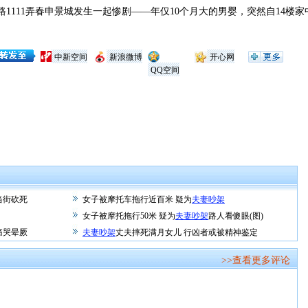
1111弄春申景城发生一起惨剧——年仅10个月大的男婴，突然自14楼
。
中新空间
新浪微博
开心网
QQ空间
当街砍死
女子被摩托车拖行近百米 疑为
夫妻吵架
女子被摩托拖行50米 疑为
夫妻吵架
路人看傻眼(图)
痛哭晕厥
夫妻吵架
丈夫摔死满月女儿 行凶者或被精神鉴定
>>查看更多评论