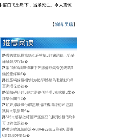
家中窗口飞出坠下，当场死亡。令人震惊
【
编辑:吴瑞
】
路
瑗跨敳鎴樺箷鎷夊紑锛氭纾婅兘鍚︿笉璐
熶紬鏈涳紵鈥�
路
涓浗90鍚庢憚褰卞笀濡備綍鎷夸笅鍥藉
鍦扮悊鎽勨€�
路
鎴戞暍鎵撹祵锛佽繖涓憾娲為噷鐨勭鐞
冨満瑕佺伀鈥�
路
闈炴硶鍩硅鏈烘瀯鑰佸笀琚寚鎵撳鐢�
鏁欒偛閮ㄢ€�
路
銆婂摢鍚掋€嬭鐢熷搧鐩楃増鐚栫崡 鐢靛
奖鍏ㄤ骇涓氣€�
路
5閮ㄤ綔鍝佽幏鑼呯浘鏂囧濂栵紒棰佸鍏
哥ぜ鍗佹湀鈥�
路
瓒充唬浼氬皢浜�8鏈�22鏃ュ彫寮€ 灏嗛
€変妇瓒冲崗鈥�