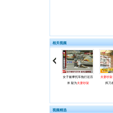
相关视频
女子被摩托车拖行近百
夫妻吵架
米 疑为
夫妻吵架
挥刀
视频精选