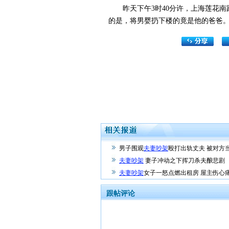
昨天下午3时40分许，上海莲花南路
的是，将男婴扔下楼的竟是他的爸爸
男子围观
夫妻吵架
殴打出轨丈夫 被对方
夫妻吵架
妻子冲动之下挥刀杀夫酿悲剧
夫妻吵架
女子一怒点燃出租房 屋主伤心
跟帖评论