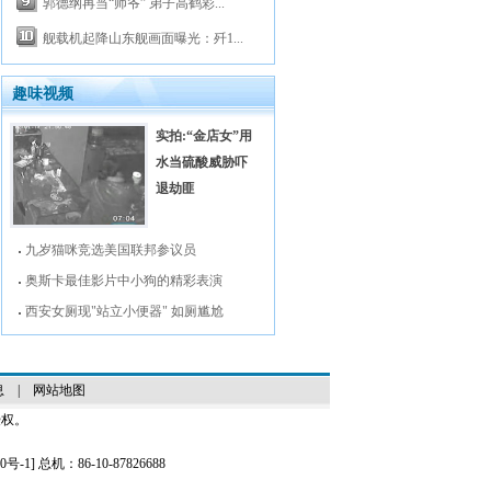
郭德纲再当“师爷” 弟子高鹤彩...
舰载机起降山东舰画面曝光：歼1...
趣味视频
实拍:“金店女”用
水当硫酸威胁吓
退劫匪
九岁猫咪竞选美国联邦参议员
奥斯卡最佳影片中小狗的精彩表演
西安女厕现"站立小便器" 如厕尴尬
息
|
网站地图
授权。
0号-1
] 总机：86-10-87826688