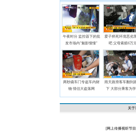
午夜时分 监控器下的批
爱子猝死环境恶劣
发市场内"魅影憧憧"
吧 父母索赔6万
两秒撬车门专盗车内财
雨天路滑客车翻到
物 情侣大盗落网
下 大部分乘客为
关于
[
网上传播视听节目许可