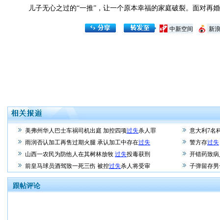
儿子无心之过的“一推”，让一个原本幸福的家庭破裂。面对再婚
中新空间
新
美弗州华人巴士车祸司机出庭 加控四项
过失
杀人罪
意大利7名
雨润否认加工再售过期火腿 承认加工中存在
过失
警方存
过失
山西一农民为防他人在其树林放牧
过失
投毒获刑
开错药致病
前皇马球员酒驾致一死三伤 被控
过失
杀人将受审
子弹留存男
跟帖评论