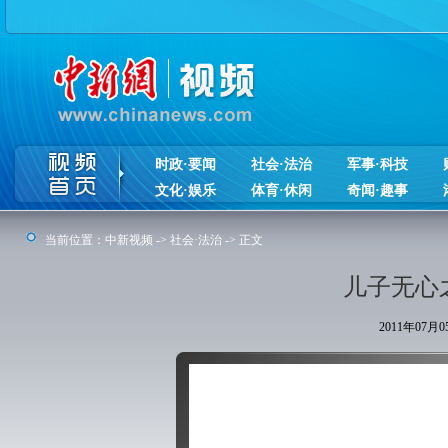
时政·要闻
社会·法治
军事·科技
文化·娱乐
体育·休闲
奇闻·趣事
当前位置：
中新视频
->
社会·法治
-> 正文
儿子无心
2011年07月