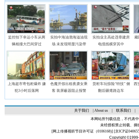
监控拍下幸运小车从两
实拍中海油渤海溢油现
实拍业主高处违章建房
藏
辆相撞大巴间穿过
场 未发现明显污染带
电缆线横穿其中
上海超市寄包柜爆炸 嫌
色魔开假出租夜袭女乘
货柜车玩惊险“特技” 侧
西
犯3小时后落网
客 装屏蔽器阻止报警
翻后砸瘪路边车
关于我们
|
About us
|
联系我们
|
本网站所刊载信息，不代表中
未经授权禁止转载、摘
[
网上传播视听节目许可证（0106168)
] [
京ICP证04065
Copyright ©1999