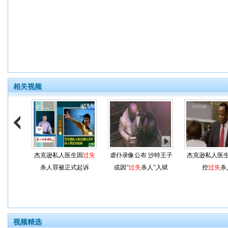
相关视频
杰克逊私人医生因
过失
虐仆录像公布 沙特王子
杰克逊私人医
杀人罪被正式起诉
或因“
过失
杀人”入狱
控
过失
杀
视频精选