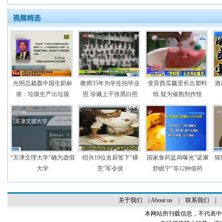
视频精选
光明总裁轰中国生奶标
教师35年为学生拍毕业
变异西瓜瓤里长出塑料
酒
准：垃圾生产出垃圾
照 珍藏上千张黑白照
纸 疑为催熟剂作怪
“天津文理大学”确为虚假
绍兴19位名厨签下“裸
国家食药监局曝光"诺康
猩
大学
烹”军令状
舒眠宁"等12种假药
关于我们
|
About us
|
联系我们
|
本网站所刊载信息，不代表中