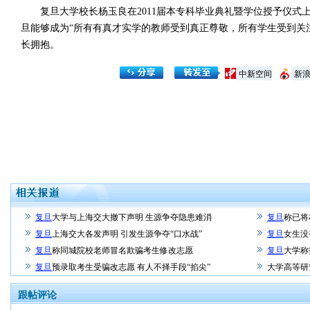
复旦大学校长杨玉良在2011届本专科毕业典礼暨学位授予仪式上
旦能够成为“所有有真才实学的教师受到真正尊敬，所有学生受到关
长拥抱。
中新空间
新
复旦
大学与上海交大撤下声明 生源争夺隐患难消
复旦
称已将
复旦
上海交大各发声明 引发生源争夺“口水战”
复旦
女生没
复旦
称同城院校老师冒名欺骗考生修改志愿
复旦
大学称
复旦
预录取考生受骗改志愿 有人不择手段“掐尖”
大学高等研
跟帖评论