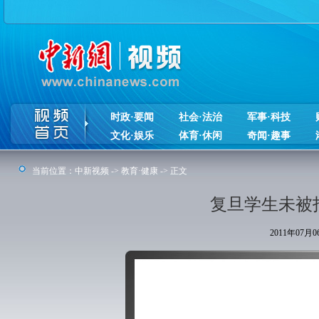
时政·要闻
社会·法治
军事·科技
文化·娱乐
体育·休闲
奇闻·趣事
当前位置：
中新视频
->
教育·健康
-> 正文
复旦学生未被
2011年07月