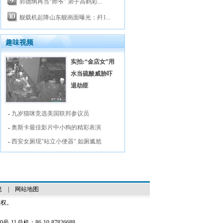
郭德纲再当“师爷” 弟子高鹤彩...
舰载机起降山东舰画面曝光：歼1...
趣味视频
实拍:“金店女”用
水当硫酸威胁吓
退劫匪
九岁猫咪竞选美国联邦参议员
奥斯卡最佳影片中小狗的精彩表演
西安女厕现"站立小便器" 如厕尴尬
息
|
网站地图
授权。
0号-1
] 总机：86-10-87826688