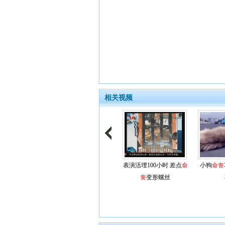
相关视频
表演活埋100小时 差点
命
小狗
命丧
丧
变形螺丝