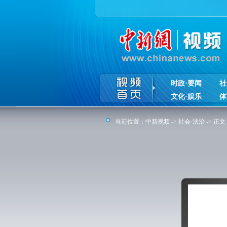
时政·要闻
社
文化·娱乐
体
当前位置：
中新视频
->
社会·法治
-> 正文