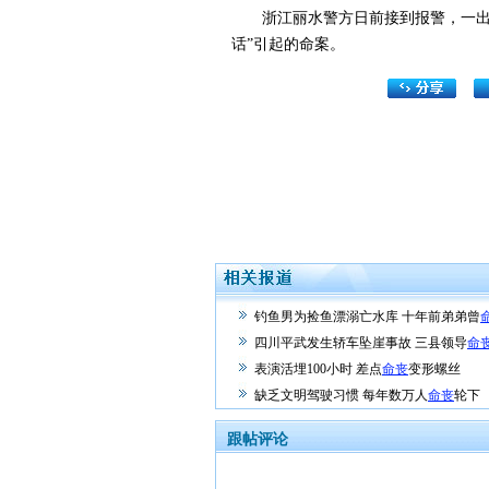
浙江丽水警方日前接到报警，一出租
话”引起的命案。
钓鱼男为捡鱼漂溺亡水库 十年前弟弟曾
四川平武发生轿车坠崖事故 三县领导
命
表演活埋100小时 差点
命丧
变形螺丝
缺乏文明驾驶习惯 每年数万人
命丧
轮下
跟帖评论