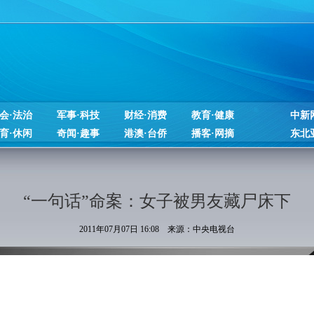
会·法治
军事·科技
财经·消费
教育·健康
中新
育·休闲
奇闻·趣事
港澳·台侨
播客·网摘
东北
“一句话”命案：女子被男友藏尸床下
2011年07月07日 16:08 来源：中央电视台