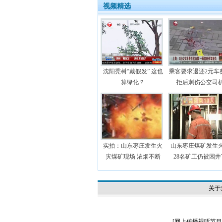
视频精选
沈阳秃树“戴假发” 这也
乘客要求退还2元车
算绿化？
拒后刺伤公交司
实拍：山东枣庄发生火
山东枣庄煤矿发生
灾煤矿现场 浓烟不断
28名矿工仍被困井
关于
[
网上传播视听节目许可