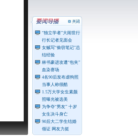
“独立学者”大闹世行
行长记者见面会
女贼写“偷窃笔记”总
结经验
林书豪进攻遭“包夹”
血染赛场
4名90后发布虐狗照
当事人称很酷
1.5万大学女生素颜
照曝光被选美
为争夺“男友” 十岁
女生决斗身亡
90后大二学生结婚
领证 网友力挺