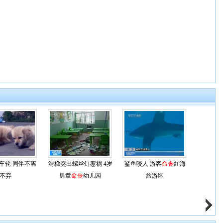
车轮 同伴不离
滑梯突出螺丝钉惹祸 4岁
鲨鱼咬人 游客
命丧
红海
不弃
男童
命丧
幼儿园
旅游区