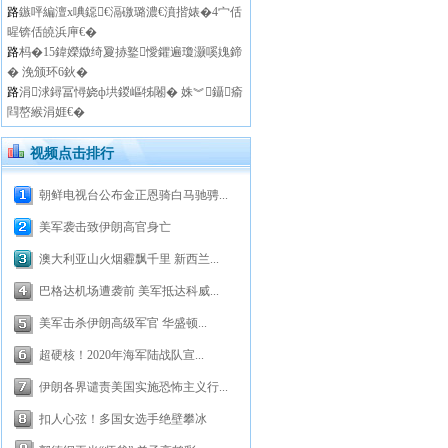
路
鏃呯編澶х唺鐚€滆礉璐濃€濆揩婊�4宀佸
暒锛佸皢浜庘€�
路
杩�15鍏嬫媺绮夐捇鐜懓鑺遍瓊灏嗘媿鍗
� 浼颁环6鈥�
路
涓浗鐞冨憳娆ф垬鍐嶇牬闂� 姝︾鑷瘉
閰嶅緱涓娾€�
视频点击排行
朝鲜电视台公布金正恩骑白马驰骋...
美军袭击致伊朗高官身亡
澳大利亚山火烟霾飘千里 新西兰...
巴格达机场遭袭前 美军抵达科威...
美军击杀伊朗高级军官 华盛顿...
超硬核！2020年海军陆战队宣...
伊朗各界谴责美国实施恐怖主义行...
扣人心弦！多国女选手绝壁攀冰