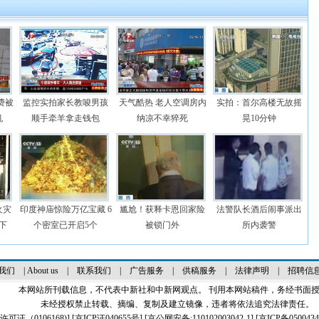
费被
监控实拍家长教唆男孩
天气酷热 老人空调房内
实拍：首尔高楼无故摇
机
顺手牵羊拿走钱包
纳凉不幸猝死
晃10分钟
火灾
印度神庙惊险万亿宝藏 6
尴尬！获释卡恩回家险
法警队长酒后闹事派出
下
个密室已开启5个
被锁门外
所内袭警
我们
|
About us
|
联系我们
|
广告服务
|
供稿服务
|
法律声明
|
招聘信
本网站所刊载信息，不代表中新社和中新网观点。 刊用本网站稿件，务经书面
未经授权禁止转载、摘编、复制及建立镜像，违者将依法追究法律责任。
证（0106168)
] [
京ICP证040655号
] [京公网安备:110102003042-1] [
京ICP备0500434