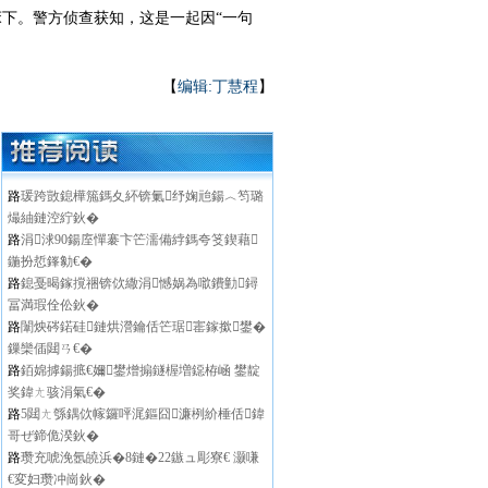
下。警方侦查获知，这是一起因“一句
【
编辑:丁慧程
】
路
瑗跨敳鎴樺箷鎷夊紑锛氭纾婅兘鍚︿笉璐
熶紬鏈涳紵鈥�
路
涓浗90鍚庢憚褰卞笀濡備綍鎷夸笅鍥藉
鍦扮悊鎽勨€�
路
鎴戞暍鎵撹祵锛佽繖涓憾娲為噷鐨勭鐞
冨満瑕佺伀鈥�
路
闈炴硶鍩硅鏈烘瀯鑰佸笀琚寚鎵撳鐢�
鏁欒偛閮ㄢ€�
路
銆婂摢鍚掋€嬭鐢熷搧鐩楃増鐚栫崡 鐢靛
奖鍏ㄤ骇涓氣€�
路
5閮ㄤ綔鍝佽幏鑼呯浘鏂囧濂栵紒棰佸鍏
哥ぜ鍗佹湀鈥�
路
瓒充唬浼氬皢浜�8鏈�22鏃ュ彫寮€ 灏嗛
€変妇瓒冲崗鈥�