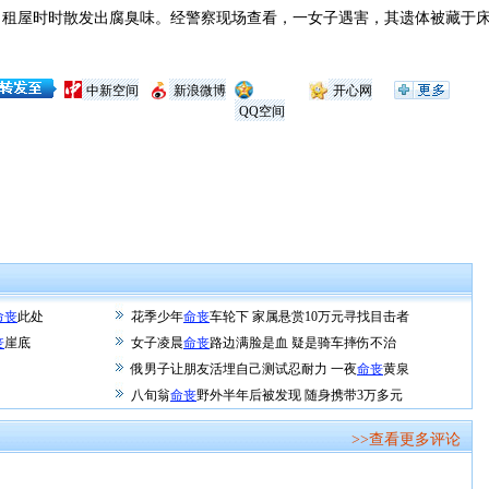
屋时时散发出腐臭味。经警察现场查看，一女子遇害，其遗体被藏于床
中新空间
新浪微博
开心网
QQ空间
命丧
此处
花季少年
命丧
车轮下 家属悬赏10万元寻找目击者
丧
崖底
女子凌晨
命丧
路边满脸是血 疑是骑车摔伤不治
俄男子让朋友活埋自己测试忍耐力 一夜
命丧
黄泉
八旬翁
命丧
野外半年后被发现 随身携带3万多元
>>查看更多评论