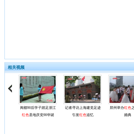
相关视频
闽都90后学子踏足浙江
记者寻访上海建党足迹
郑州举办
红色
红色
圣地庆党90华诞
引发
红色
追忆
婚典