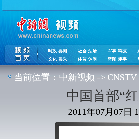
时政·要闻
社会·法治
军事·科技
文化·娱乐
体育·休闲
奇闻·趣事
当前位置：
中新视频
->
CNSTV
中国首部“
2011年07月07