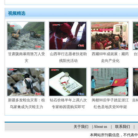
视频精选
甘肃陇南暴雨致万人受
山西举行志愿者扶老助
西藏60年成就展：藏药
台
灾
残阳光活动
走向产业化
新疆多发蝗虫灾害：椋
钻石价格半年上调八次
闽都90后学子踏足浙江
吉
鸟家禽成为灭蝗主力
专家称因需购买即可
红色圣地庆党90华诞
关于我们
|
About us
|
联系我们
|
本网站所刊载信息，不代表中