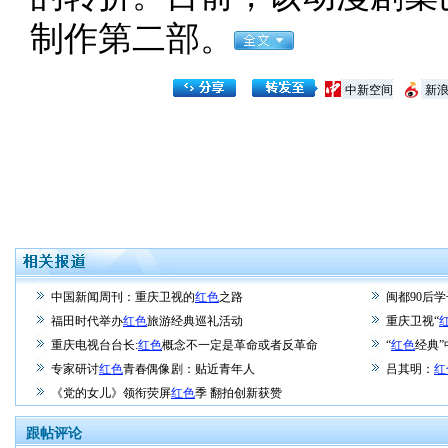
制作第二部。
中新空间
新
中国新闻周刊：重庆卫视的
红色
之路
闽都90后
福田时代举办
红色
旅游经典巡礼活动
重庆卫视“
重庆电视台台长:
红色
概念不一定是革命或者反革命
“
红色
经典
专家研讨
红色
青春偶像剧：贴近青年人
吕其明：
红
《党的女儿》领衔荧屏
红色
季 翻拍创新获赞
跟帖评论