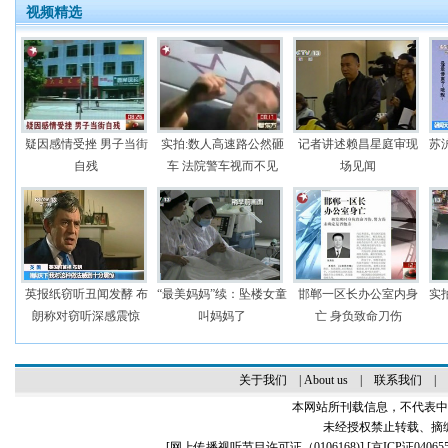
视频精选
疑因感情受挫 男子当街
实拍:数人高速路公然砸
记者讲述赖昌星庭审现
苏
自残
车 法院警车视而不见
场见闻
英报纸窃听丑闻发酵 布
“最美妈妈”续：坠楼女童
邯郸一区长办公室内身
实
朗称对窃听深感震惊
叫妈妈了
亡 身负致命刀伤
关于我们
|
About us
|
联系我们
|
本网站所刊载信息，不代表中
未经授权禁止转载、摘
[
网上传播视听节目许可证（0106168)
] [
京ICP证04065