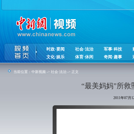
时政·要闻
社会·法治
军事·科技
文化·娱乐
体育·休闲
奇闻·趣事
当前位置：
中新视频
->
社会·法治
-> 正文
“最美妈妈”所救
2011年07月