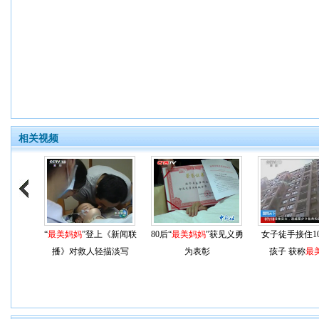
相关视频
“
最美妈妈
”登上《新闻联
80后“
最美妈妈
”获见义勇
女子徒手接住1
播》对救人轻描淡写
为表彰
孩子 获称
最