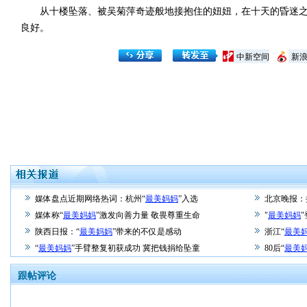
从十楼坠落、被吴菊萍奇迹般地接抱住的妞妞，在十天的昏迷之后，
良好。
中新空间
新
媒体盘点近期网络热词：杭州“
最美妈妈
”入选
北京晚报：
媒体称“
最美妈妈
”激发向善力量 敬畏尊重生命
"
最美妈妈
陕西日报：“
最美妈妈
”带来的不仅是感动
浙江“
最美
“
最美妈妈
”手臂整复初获成功 冀把钱捐给坠童
80后“
最美
跟帖评论