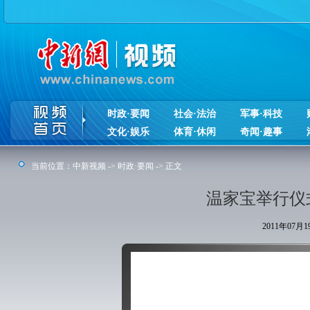
时政·要闻
社会·法治
军事·科技
文化·娱乐
体育·休闲
奇闻·趣事
当前位置：
中新视频
->
时政·要闻
-> 正文
温家宝举行仪
2011年07月