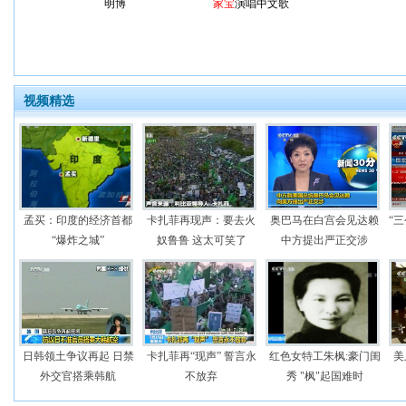
明博
家宝
演唱中文歌
视频精选
孟买：印度的经济首都
卡扎菲再现声：要去火
奥巴马在白宫会见达赖
“
“爆炸之城”
奴鲁鲁 这太可笑了
中方提出严正交涉
日韩领土争议再起 日禁
卡扎菲再“现声” 誓言永
红色女特工朱枫:豪门闺
美
外交官搭乘韩航
不放弃
秀 "枫"起国难时