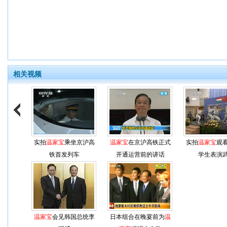
相关视频
实拍
温家宝
乘坐京沪高
温家宝
在京沪高铁正式
实拍
温家宝
观
铁首发列车
开通运营前的讲话
学生表演
温家宝
会见韩国总统李
日本组合在晚宴前为
温