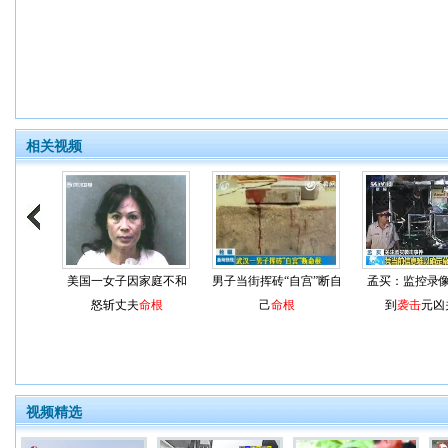
相关视频
美国一女子因家庭不和
男子当街挥砖“自宫”断自
孟买：监控录
怒斩丈夫
命根
己
命根
到
袭击
元凶
视频精选