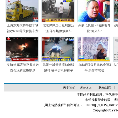
上海东海大桥事故车辆
北京保障房出租现象泛
买的飞机票 91名乘客却
少
被收6360元天价拖车费
滥 停车场停放豪车
被“倒火车”
实拍:火车高速路起火数
武汉一城管遭流动摊贩
山东老汉每月退休金近3
达
百台冰箱燃烧现场
殴打 被当街扒掉裤子
千 老伴不管饭
关于我们
|
About us
|
联系我们
|
本网站所刊载信息，不代表中
未经授权禁止转载、摘
[
网上传播视听节目许可证（0106168)
] [
京ICP证04065
Copyright ©1999