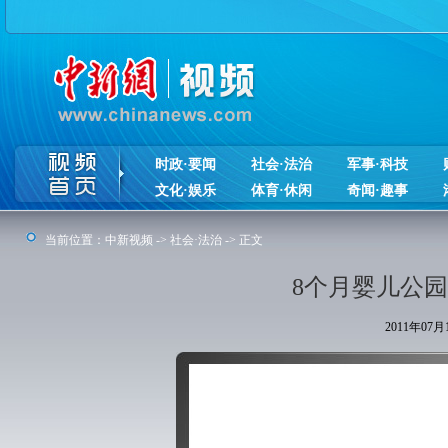
时政·要闻
社会·法治
军事·科技
文化·娱乐
体育·休闲
奇闻·趣事
当前位置：
中新视频
->
社会·法治
-> 正文
8个月婴儿公
2011年07