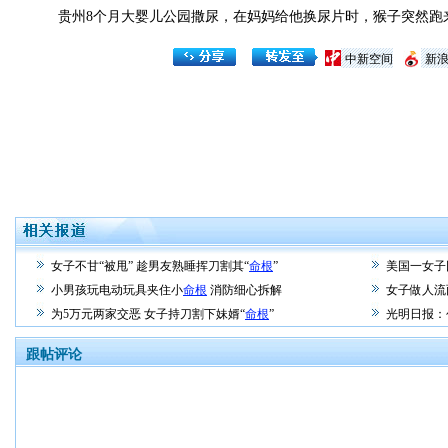
贵州8个月大婴儿公园撒尿，在妈妈给他换尿片时，猴子突然跑
中新空间
新
女子不甘“被甩” 趁男友熟睡挥刀割其“
命根
”
美国一女子
小男孩玩电动玩具夹住小
命根
消防细心拆解
女子做人流
为5万元两家交恶 女子持刀割下妹婿“
命根
”
光明日报：
跟帖评论