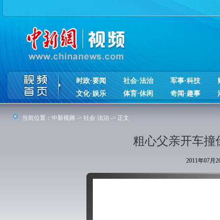
时政·要闻
社会·法治
军事·科技
文化·娱乐
体育·休闲
奇闻·趣事
当前位置：
中新视频
->
社会·法治
-> 正文
粗心父亲开车撞
2011年07月