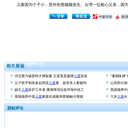
儿童因为个子小，意外伤害频频发生。台湾一位粗心父亲，因为
中新空间
新
河北警方破获特大绑架案 主谋竟是被绑
儿童
堂叔
“暑期保姆
父子联手制造多起拐卖
儿童
案、故意杀人案被拘
山东部分旅
缺乏
儿童
保护工作者 澳洲堪培拉急寻海外技工
美国领养中
美国领养中国
儿童
家庭在成都亲密接触大熊猫
六岁
儿童
长
跟帖评论