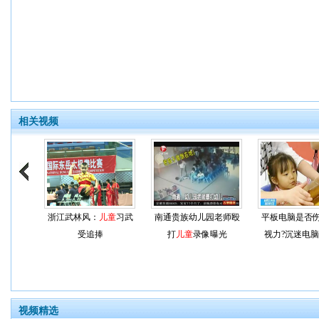
相关视频
浙江武林风：
儿童
习武
南通贵族幼儿园老师殴
平板电脑是否
受追捧
打
儿童
录像曝光
视力?沉迷电
视频精选