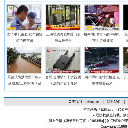
女子手机被盗 发诈骗短
上海地铁再发屏蔽门玻
最牛"电话哥"马路中央打
倪
信巧抓窃贼
璃爆裂事件
电话 造成拥堵
景德镇防洪大堤十年未
合肥:使用锁车干扰器 男
河南黑出租对抗检查 狂
开
建成3亿工程款快花完
子成功作案十几起
拖交警四百米
关于我们
|
About us
|
联系我们
|
本网站所刊载信息，不代表中
未经授权禁止转载、摘
[
网上传播视听节目许可证（0106168)
] [
京ICP证04065
Copyright ©1999