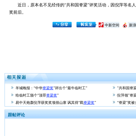
近日，原本名不见经传的“共和国脊梁”评奖活动，因倪萍等名人
奖前后。
中新空间
新
羊城晚报：“中华
脊梁奖
”评出个“最牛临时工”
"共和国脊
给临时工颁个“顶罪
脊梁奖
”
倪萍领"脊
易中天炮轰倪萍获奖奖项很山寨 讽其得“戳
脊梁奖
”
“脊梁”奖
跟帖评论