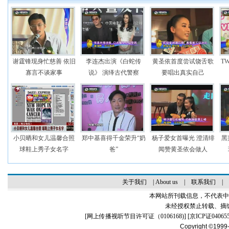
谢霆锋现身忙慈善 依旧
李连杰出演《白蛇传
黄圣依首度尝试饶舌歌
T
寡言不谈家事
说》 演绎古代警察
要唱出真实自己
小贝晒和女儿温馨合照
郑中基喜得千金荣升“奶
杨子爱女首曝光 澄清绯
黑
球鞋上秀子女名字
爸”
闻赞黄圣依会做人
关于我们
|
About us
|
联系我们
|
本网站所刊载信息，不代表中
未经授权禁止转载、摘
[
网上传播视听节目许可证（0106168)
] [
京ICP证04065
Copyright ©1999