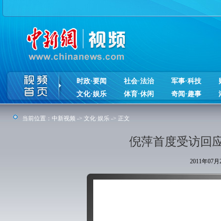
时政·要闻
社会·法治
军事·科技
文化·娱乐
体育·休闲
奇闻·趣事
当前位置：
中新视频
->
文化·娱乐
-> 正文
倪萍首度受访回
2011年07