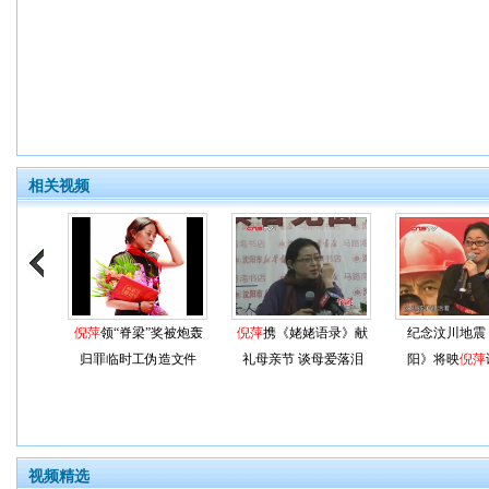
相关视频
倪萍
领“脊梁”奖被炮轰
倪萍
携《姥姥语录》献
纪念汶川地震
归罪临时工伪造文件
礼母亲节 谈母爱落泪
阳》将映
倪萍
视频精选